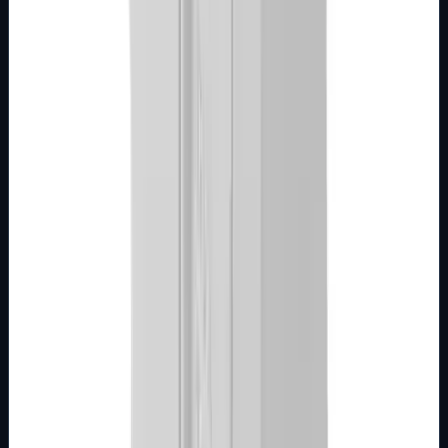
Samo za pregled
Detalji
Kupi u trgovini
MODULARNI PROGRAM- KOMBO
BIJELI
Tipkalo 2M sa indikacijom bijelo Kombo
Broj artikla: 22.01.927 Ugradnja: Koristiti za montažu na
mehanizme sklopki ili tastera ugrađene u zid u nosače
modula Dimenzije: 44&#215;44…
Brend
Metalka Majur
Samo za pregled
Detalji
Kupi u trgovini
MODULARNI PROGRAM- KOMBO
BIJELI