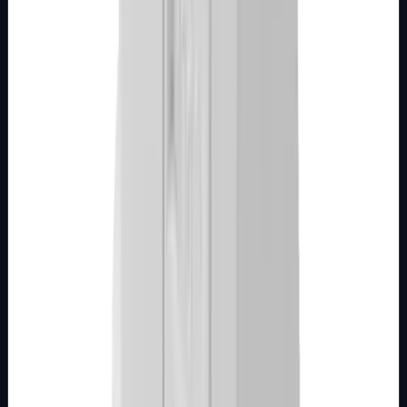
Tipkalo 2M bez oznake bijelo Kombo
Broj artikla: 22.01.921 Ugradnja: Koristiti za montažu na
mehanizme sklopki ili tastera ugrađene u zid u nosače
modula Dimenzije: 44&#215;44…
Brend
Metalka Majur
Samo za pregled
Detalji
Kupi u trgovini
MODULARNI PROGRAM- KOMBO
BIJELI
Tipkalo 1M sa indikacijom i oznakom za
perilicu bijelo Kombo
Broj artikla: 21.01.996 Ugradnja: Koristiti za montažu na
mehanizme sklopki ili tastera ugrađene u zid u nosače
modula Dimenzije: 22&#215;44…