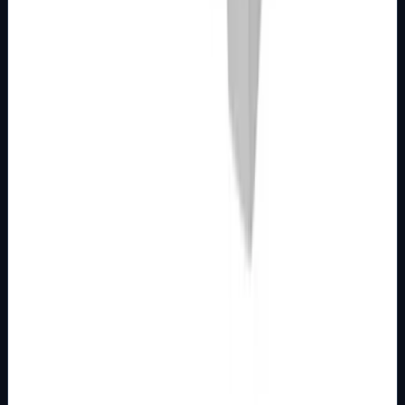
Detalji
Kupi u trgovini
MODULARNI PROGRAM- KOMBO
BIJELI
Tipkalo zvona 1M 16AX sa indikacijom bijelo
Kombo
Broj artikla: 21.01.632 Ugradnja: Ugradnja u zid u nosače
modula 1M, 2M, 3M, 4M ili 7M Nazivne vrijednosti:
16A/250V Stupanj zaštite: IP20 D…
Brend
Metalka Majur
Samo za pregled
Detalji
Kupi u trgovini
MODULARNI PROGRAM- KOMBO
BIJELI