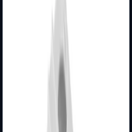
MODULARNI PROGRAM- KOMBO
BIJELI
Utičnica telefonska 1M RJ12 6/4 623k bijela
Kombo
Broj artikla: 21.01.075 Ugradnja: Ugradnja u zid u nosače
modula 1M, 2M, 3M, 4M ili 7M Stupanj zaštite: IP20
Dimenzije: 22&#215;44 mm Boja:…
Brend
Metalka Majur
Samo za pregled
Detalji
Kupi u trgovini
MODULARNI PROGRAM- KOMBO
BIJELI
Utičnica komunikacijska 1M RJ45 8/8 Cat6
bijela Kombo
Broj artikla: 21.01.077 Ugradnja: Ugradnja u zid u nosače