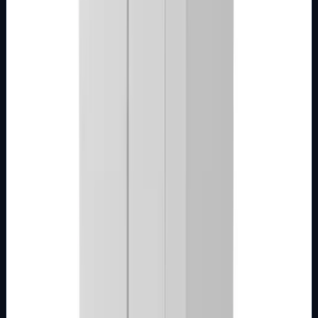
modula 2M, 3M, 4M ili 7M Nazivne vrijednosti: 16A/250V
Stupanj zaštite: IP20 Dimen…
Brend
Metalka Majur
Samo za pregled
Detalji
Kupi u trgovini
MODULARNI PROGRAM- KOMBO
BIJELI
Utičnica 2M 16A bijela Kombo
Broj artikla: 22.01.051 Ugradnja: Ugradnja u zid u nosače
modula 2M, 3M, 4M ili 7M Stupanj zaštite: IP20
Dimenzije: 44&#215;44 mm Tip priklj…
Brend
Metalka Majur
Samo za pregled