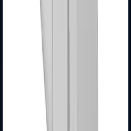
mehanizme sklopki ili tastera ugrađene u zid u nosače
modula Dimenzije: 22&#215;44…
Brend
Metalka Majur
Samo za pregled
Detalji
Kupi u trgovini
MODULARNI PROGRAM- KOMBO
BIJELI
Tipkalo 1M sa indikacijom i oznakom za zvono
bijelo Kombo
Broj artikla: 21.01.932 Ugradnja: Koristiti za montažu na
mehanizme sklopki ili tastera ugrađene u zid u nosače
modula Dimenzije: 22&#215;44…
Brend
Metalka Majur
Samo za pregled