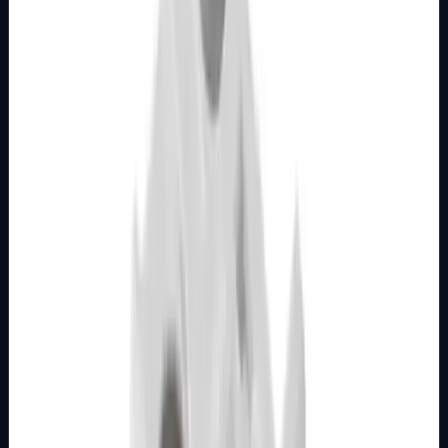
modula 1M, 2M, 3M, 4M ili 7M Stupanj zaštite: IP20
Dimenzije: 22&#215;44 mm Boja:…
Brend
Metalka Majur
Samo za pregled
Detalji
Kupi u trgovini
MODULARNI PROGRAM- KOMBO
BIJELI
Utičnica TV 1M završna F/F SAT bijela Kombo
Broj artikla: 21.01.092 Ugradnja: Ugradnja u zid u nosače
modula 1M, 2M, 3M, 4M ili 7M Stupanj zaštite: IP20
Dimenzije: 22&#215;44 mm Tip pr…
Brend
Metalka Majur
Samo za pregled