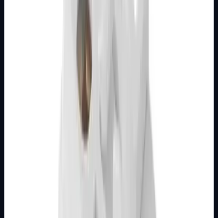
Detalji
Kupi u trgovini
MODULARNI PROGRAM- KOMBO
BIJELI
Utičnica TV 1M završna PAL/F bijela Kombo
Broj artikla: 21.01.091 Ugradnja: Ugradnja u zid u nosače
modula 1M, 2M, 3M, 4M ili 7M Stupanj zaštite: IP20
Dimenzije: 22&#215;44 mm Tip pr…
Brend
Metalka Majur
Samo za pregled
Detalji
Kupi u trgovini
MODULARNI PROGRAM- KOMBO
BIJELI
Utičnica TV 1M prolazna bijela Kombo
Broj artikla: 21.01.088 Ugradnja: Ugradnja u zid u nosače