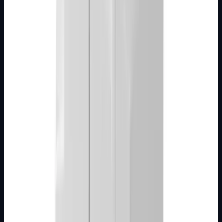
Detalji
Kupi u trgovini
MODULARNI PROGRAM- KOMBO
BIJELI
Utičnica 2M sa zaštitom 16A crvena Kombo
Broj artikla: 22.12.052 Ugradnja: Ugradnja u zid u nosače
modula 2M, 3M, 4M ili 7M Nazivne vrijednosti: 16A/250V
Stupanj zaštite: IP20 Dimen…
Brend
Metalka Majur
Samo za pregled
Detalji
Kupi u trgovini
MODULARNI PROGRAM- KOMBO
BIJELI
Utičnica 2M sa zaštitom 16A bijela Kombo
Broj artikla: 22.01.052 Ugradnja: Ugradnja u zid u nosače