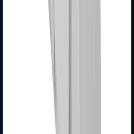
Detalji
Kupi u trgovini
MODULARNI PROGRAM- KOMBO
BIJELI
Tipkalo 1M sa indikacijom i oznakom za
svjetlo bijelo Kombo
Broj artikla: 21.01.933 Ugradnja: Koristiti za montažu na
mehanizme sklopki ili tastera ugrađene u zid u nosače
modula Dimenzije: 22&#215;44…
Brend
Metalka Majur
Samo za pregled
Detalji
Kupi u trgovini
MODULARNI PROGRAM- KOMBO
BIJELI
Tipkalo 1M sa indikacijom bijelo Kombo