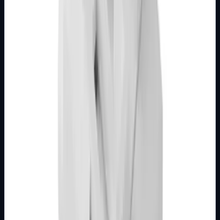
modula 1M, 2M, 3M, 4M ili 7M Stupanj zaštite: IP20
Dimenzije: 22&#215;44 mm Tip pr…
Brend
Metalka Majur
Samo za pregled
Detalji
Kupi u trgovini
MODULARNI PROGRAM- KOMBO
BIJELI
Utičnica TV 1M završna bijela Kombo
Broj artikla: 21.01.090 Ugradnja: Ugradnja u zid u nosače
modula 1M, 2M, 3M, 4M ili 7M Stupanj zaštite: IP20
Dimenzije: 22&#215;44 mm Tip pr…
Brend
Metalka Majur
Samo za pregled
Detalji
Kupi u trgovini