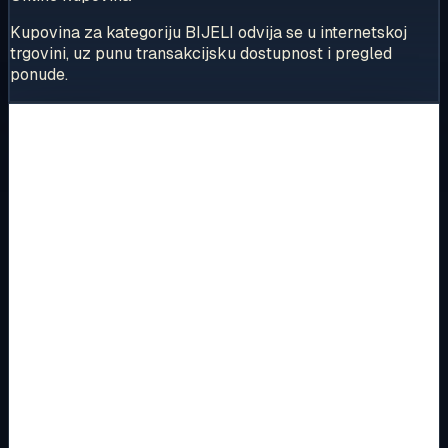
Kupovina za kategoriju BIJELI odvija se u internetskoj
trgovini, uz punu transakcijsku dostupnost i pregled
ponude.
Proizvodi u kategoriji BIJELI
Proizvodi su prikazani u rasporedu samo za pregled, sa
slikom, kratkim opisom, kategorijom, podkategorijom i
izravnim prijelazom na internetsku trgovinu.
MODULARNI PROGRAM- KOMBO
BIJELI, CRNI
Kupaonski indikator UNIVERZALNI 3M
Broj artikla: 21.01.695 Ugradnja: Ugradnja u zid u
montažne kutije PM4, VM4 i standardne montažne kutije
za indikatore ostalih proizvođača N…