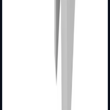
Broj artikla: 21.01.096 Svjetlo, bojler, grijalica Ugradnja:
Ugradnja u zid u montažnu kutiju PM3 koja se isporučuje
sa sklopkom Nazivne vri…
Brend
Metalka Majur
Samo za pregled
Detalji
Kupi u trgovini
MODULARNI PROGRAM- KOMBO
BIJELI
Tipkalo potezno 1M SOS 16AX bijelo Kombo
Broj artikla: 21.01.620 Ugradnja: Ugradnja u zid u nosače
modula 1M, 2M, 3M, 4M ili 7M Nazivne vrijednosti:
16A/250V Stupanj zaštite: IP20 D…
Brend
Metalka Majur
Samo za pregled