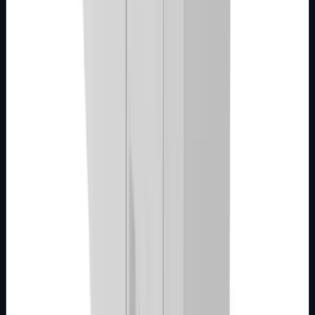
Broj artikla: 21.01.042 Ugradnja: Ugradnja u zid u nosače
modula 1M, 2M, 3M, 4M ili 7M Stupanj zaštite: IP20
Dimenzije: 44&#215;44 mm Tip pr…
Brend
Metalka Majur
Samo za pregled
Detalji
Kupi u trgovini
MODULARNI PROGRAM- KOMBO
BIJELI
Elektronski regulator rasvjete 2M 50-550W
bijeli Kombo
Broj artikla: 22.01.042 Ugradnja: Ugradnja u zid u nosače
modula 2M, 3M, 4M ili 7M Stupanj zaštite: IP20
Dimenzije: 44&#215;44 mm Tip priklj…
Brend
Metalka Majur