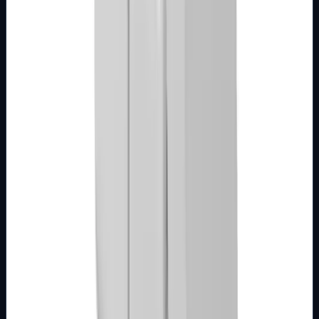
MODULARNI PROGRAM- KOMBO
BIJELI
Tipkalo 1M sa indikacijom i oznakom za
ventilator bijelo Kombo
Broj artikla: 21.01.992 Ugradnja: Koristiti za montažu na
mehanizme sklopki ili tastera ugrađene u zid u nosače
modula Dimenzije: 22&#215;44…
Brend
Metalka Majur
Samo za pregled
Detalji
Kupi u trgovini
MODULARNI PROGRAM- KOMBO
BIJELI
Tipkalo 1M sa indikacijom i oznakom za bojler
bijelo Kombo
Broj artikla: 21.01.991 Ugradnja: Koristiti za montažu na