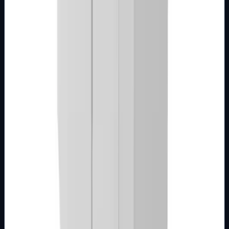
Detalji
Kupi u trgovini
MODULARNI PROGRAM- KOMBO
BIJELI
Elektronski regulator rasvjete 2M 50-400W
bijeli Kombo
Broj artikla: 22.01.142 Ugradnja: Ugradnja u zid u nosače
modula 2M, 3M, 4M ili 7M Nazivne vrijednosti:
230V~/50Hz; 60-400W Stupanj zaštite:…
Brend
Metalka Majur
Samo za pregled
Detalji
Kupi u trgovini
MODULARNI PROGRAM- KOMBO
BIJELI
Elektronski regulator rasvjete 1M 100-550W
bijeli Kombo