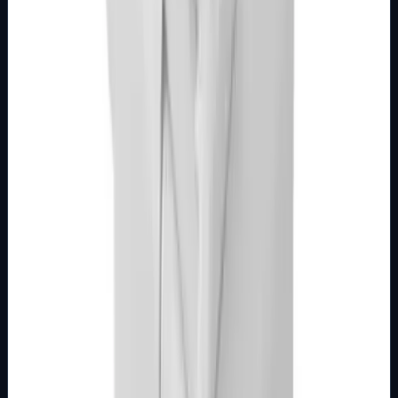
MODULARNI PROGRAM- KOMBO
BIJELI
Utičnica 2M sa poklopcem 16A bijela Kombo
Broj artikla: 22.01.054 Ugradnja: Ugradnja u zid u nosače
modula 2M, 3M, 4M ili 7M Nazivne vrijednosti: 16A/250V
Stupanj zaštite: IP20 Dimen…
Brend
Metalka Majur
Samo za pregled
Detalji
Kupi u trgovini
MODULARNI PROGRAM- KOMBO
BIJELI
Utičnica 2M sa zaštitom 16A narandžasta
Kombo