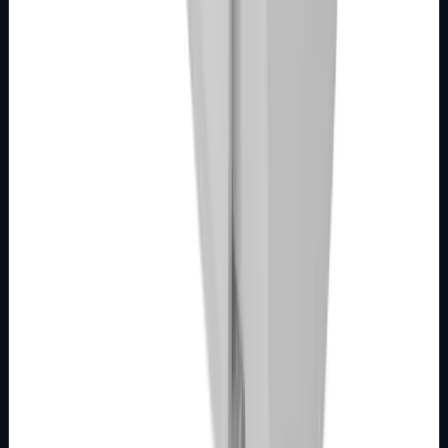
Broj artikla: 21.01.927 Ugradnja: Koristiti za montažu na
mehanizme sklopki ili tastera ugrađene u zid u nosače
modula Dimenzije: 22&#215;44…
Brend
Metalka Majur
Samo za pregled
Detalji
Kupi u trgovini
MODULARNI PROGRAM- KOMBO
BIJELI
Tipkalo 1M bez oznake bijelo Kombo
Broj artikla: 21.01.921 Ugradnja: Koristiti za montažu na
mehanizme sklopki ili tastera ugrađene u zid u nosače
modula Dimenzije: 22&#215;44…
Brend
Metalka Majur
Samo za pregled