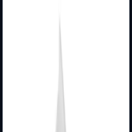
Brend
Metalka Majur
Samo za pregled
Detalji
Kupi u trgovini
MODULARNI PROGRAM- KOMBO
BIJELI
Utičnica audio 1M 2xRCA bijela Kombo
Broj artikla: 21.01.095 Ugradnja: Ugradnja u zid u nosače
modula 1M, 2M, 3M, 4M ili 7M Stupanj zaštite: IP20
Dimenzije: 22&#215;44 mm Tip pr…
Brend
Metalka Majur
Samo za pregled
Detalji
Kupi u trgovini