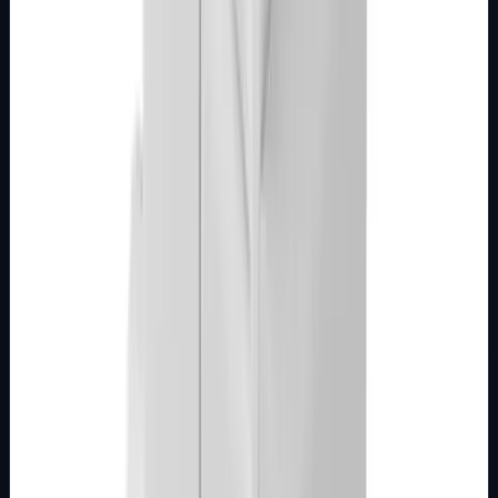
Broj artikla: 22.04.052 Ugradnja: Ugradnja u zid u nosače
modula 2M, 3M, 4M ili 7M Nazivne vrijednosti: 16A/250V
Stupanj zaštite: IP20 Dimen…
Brend
Metalka Majur
Samo za pregled
Detalji
Kupi u trgovini
MODULARNI PROGRAM- KOMBO
BIJELI
Utičnica 2M sa zaštitom 16A zelena Kombo
Broj artikla: 22.14.052 Ugradnja: Ugradnja u zid u nosače
modula 2M, 3M, 4M ili 7M Nazivne vrijednosti: 16A/250V
Stupanj zaštite: IP20 Dimen…
Brend
Metalka Majur
Samo za pregled