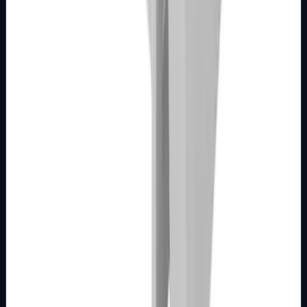
Detalji
Kupi u trgovini
MODULARNI PROGRAM- KOMBO
BIJELI
Kupaonski Indikator 4M bijeli Kombo
Broj artikla: 21.01.097 Svjetlo, bojler, grijalica, ventilacija
Ugradnja: Ugradnja u zid u montažnu kutiju PM3 koja se
isporučuje sa sklopko…
Brend
Metalka Majur
Samo za pregled
Detalji
Kupi u trgovini
MODULARNI PROGRAM- KOMBO
BIJELI
Kupaonski Indikator 3M bijeli Kombo