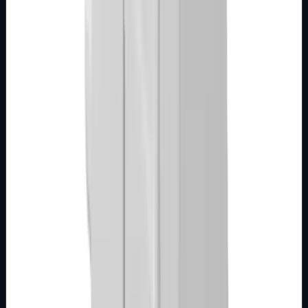
Brend
Metalka Majur
Samo za pregled
Detalji
Kupi u trgovini
MODULARNI PROGRAM- KOMBO
BIJELI
Tipkalo 1M sa indikacijom i oznakom za
grijalicu bijelo Kombo
Broj artikla: 21.01.993 Ugradnja: Koristiti za montažu na
mehanizme sklopki ili tastera ugrađene u zid u nosače
modula Dimenzije: 22&#215;44…
Brend
Metalka Majur
Samo za pregled
Detalji
Kupi u trgovini