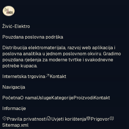
Kontaktirajte nas
Pregledajte internetsku trgovinu
Živić-Elektro
Pouzdana poslovna podrška
Distribucija elektromaterijala, razvoj web aplikacija i
poslovna analitika u jednom poslovnom okviru. Gradimo
pouzdana rješenja za moderne tvrtke i svakodnevne
potrebe kupaca.
Internetska trgovina
Kontakt
Navigacija
Početna
O nama
Usluge
Kategorije
Proizvodi
Kontakt
Informacije
Pravila privatnosti
Uvjeti korištenja
Prigovor
Sitemap.xml