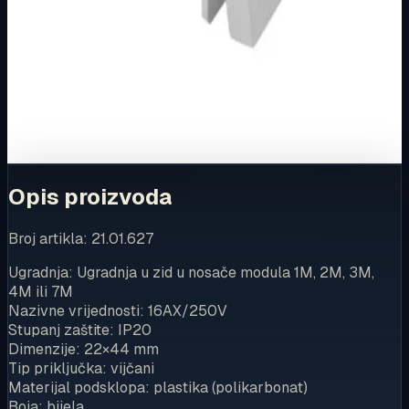
Ovaj proizvod možete kupiti u našoj internetskoj trgovini.
Za kompletnu dostupnost i internetsku kupnju posjetite
trgovinu.
Kupi u trgovini
Opis proizvoda
Broj artikla: 21.01.627
Ugradnja: Ugradnja u zid u nosače modula 1M, 2M, 3M,
4M ili 7M
Nazivne vrijednosti: 16AX/250V
Stupanj zaštite: IP20
Dimenzije: 22×44 mm
Tip priključka: vijčani
Materijal podsklopa: plastika (polikarbonat)
Boja: bijela