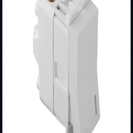
Brend
Metalka Majur
Kategorija
MODULARNI PROGRAM- KOMBO
Podkategorija
BIJELI
Način prikaza
Prezentacijski prikaz bez cijena, košarice, zaliha i
kupovine.
Kratak pregled
Broj artikla: 21.01.627 Ugradnja: Ugradnja u zid u nosače
modula 1M, 2M, 3M, 4M ili 7M Nazivne vrijednosti:
16AX/250V Stupanj zaštite: IP20…
Dostupno za kupnju u internetskoj trgovini Živić-
Elektro
Kupovina