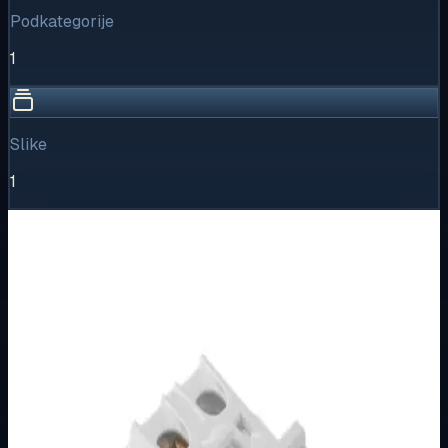
Podkategorije
1
Slike
1
Vizualni pregled
1
/
1
Puni prikaz
Kliknite za detaljniji pregled slike
Osnovne informacije