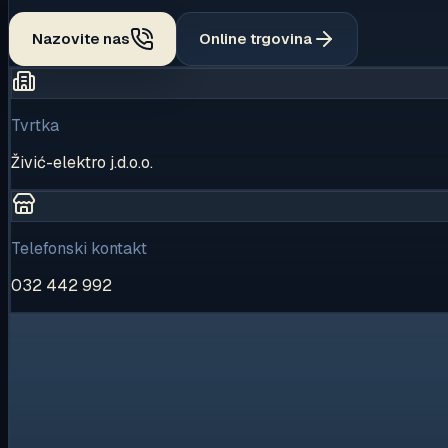
Nazovite nas
Online trgovina
Tvrtka
Živić-elektro j.d.o.o.
Telefonski kontakt
032 442 992