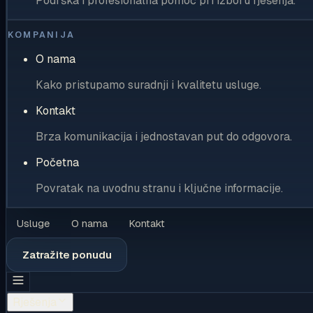
Podrška i profesionalna pomoć pri izboru rješenja.
KOMPANIJA
O nama
Kako pristupamo suradnji i kvalitetu usluge.
Kontakt
Brza komunikacija i jednostavan put do odgovora.
Početna
Povratak na uvodnu stranu i ključne informacije.
Usluge
O nama
Kontakt
Zatražite ponudu
Rješenja