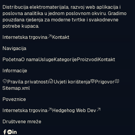
Distribucija elektromaterijala, razvoj web aplikacija i
poslovna analitika u jednom poslovnom okviru. Gradimo
pouzdana rješenja za moderne tvrtke i svakodnevne
potrebe kupaca.
Internetska trgovina
Kontakt
Navigacija
Početna
O nama
Usluge
Kategorije
Proizvodi
Kontakt
Informacije
Pravila privatnosti
Uvjeti korištenja
Prigovor
Sitemap.xml
Poveznice
Internetska trgovina
Hedgehog Web Dev
Društvene mreže