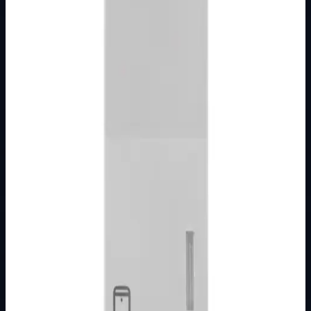
Brend
Metalka Majur
Kategorija
MODULARNI PROGRAM- KOMBO
Podkategorija
BIJELI
Način prikaza
Prezentacijski prikaz bez cijena, košarice, zaliha i
kupovine.
Kratak pregled
Broj artikla: 21.01.991 Ugradnja: Koristiti za montažu na
mehanizme sklopki ili tastera ugrađene u zid u nosače
modula Dimenzije: 22&#215;44…
Dostupno za kupnju u internetskoj trgovini Živić-
Elektro
Kupovina