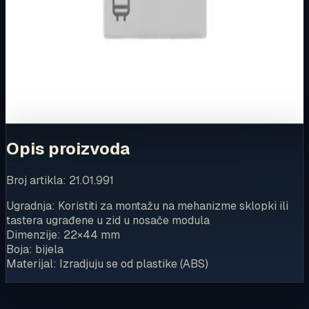
Ovaj proizvod možete kupiti u našoj internetskoj trgovini.
Za kompletnu dostupnost i internetsku kupnju posjetite
trgovinu.
Kupi u trgovini
Opis proizvoda
Broj artikla: 21.01.991
Ugradnja: Koristiti za montažu na mehanizme sklopki ili
tastera ugrađene u zid u nosače modula
Dimenzije: 22×44 mm
Boja: bijela
Materijal: Izradjuju se od plastike (ABS)