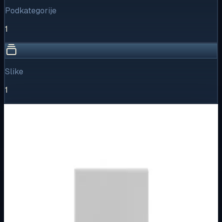
Podkategorije
1
Slike
1
Vizualni pregled
1
/
1
Puni prikaz
Kliknite za detaljniji pregled slike
Osnovne informacije