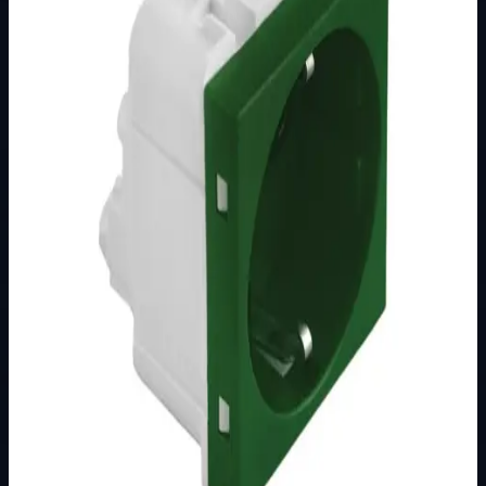
Brend
Metalka Majur
Kategorija
MODULARNI PROGRAM- KOMBO
Podkategorija
BIJELI
Način prikaza
Prezentacijski prikaz bez cijena, košarice, zaliha i
kupovine.
Kratak pregled
Broj artikla: 22.14.052 Ugradnja: Ugradnja u zid u nosače
modula 2M, 3M, 4M ili 7M Nazivne vrijednosti: 16A/250V
Stupanj zaštite: IP20 Dimen…
Dostupno za kupnju u internetskoj trgovini Živić-
Elektro
Kupovina