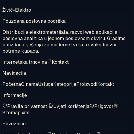
Živić-Elektro
Pouzdana poslovna podrška
Distribucija elektromaterijala, razvoj web aplikacija i
poslovna analitika u jednom poslovnom okviru. Gradimo
pouzdana rješenja za moderne tvrtke i svakodnevne
potrebe kupaca.
Internetska trgovina
Kontakt
Navigacija
Početna
O nama
Usluge
Kategorije
Proizvodi
Kontakt
Informacije
Pravila privatnosti
Uvjeti korištenja
Prigovor
Sitemap.xml
Poveznice