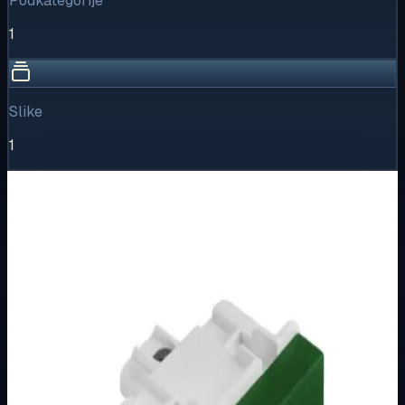
Podkategorije
1
Slike
1
Vizualni pregled
1
/
1
Puni prikaz
Kliknite za detaljniji pregled slike
Osnovne informacije