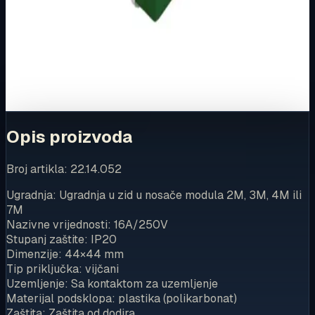
Ovaj proizvod možete kupiti u našoj internetskoj trgovini.
Za kompletnu dostupnost i internetsku kupnju posjetite
trgovinu.
Kupi u trgovini
Opis proizvoda
Broj artikla: 22.14.052
Ugradnja: Ugradnja u zid u nosače modula 2M, 3M, 4M ili
7M
Nazivne vrijednosti: 16A/250V
Stupanj zaštite: IP20
Dimenzije: 44×44 mm
Tip priključka: vijčani
Uzemljenje: Sa kontaktom za uzemljenje
Materijal podsklopa: plastika (polikarbonat)
Zaštita: Zaštita od dodira