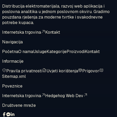
Distribucija elektromaterijala, razvoj web aplikacija i
poslovna analitika u jednom poslovnom okviru. Gradimo
pouzdana rješenja za moderne tvrtke i svakodnevne
potrebe kupaca.
Internetska trgovina
Kontakt
Navigacija
Početna
O nama
Usluge
Kategorije
Proizvodi
Kontakt
Informacije
Pravila privatnosti
Uvjeti korištenja
Prigovor
Sitemap.xml
Poveznice
Internetska trgovina
Hedgehog Web Dev
Društvene mreže