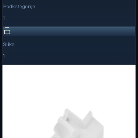
Podkategorije
1
Slike
1
Vizualni pregled
1
/
1
Puni prikaz
Kliknite za detaljniji pregled slike
Osnovne informacije