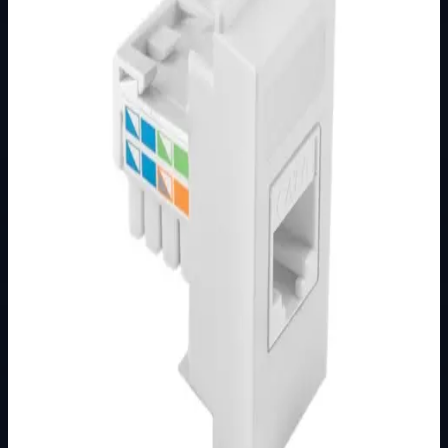
Brend
Metalka Majur
Kategorija
MODULARNI PROGRAM- KOMBO
Podkategorija
BIJELI
Način prikaza
Prezentacijski prikaz bez cijena, košarice, zaliha i
kupovine.
Kratak pregled
Broj artikla: 21.01.077 Ugradnja: Ugradnja u zid u nosače
modula 1M, 2M, 3M, 4M ili 7M Stupanj zaštite: IP20
Dimenzije: 22&#215;44 mm Boja:…
Dostupno za kupnju u internetskoj trgovini Živić-
Elektro
Kupovina