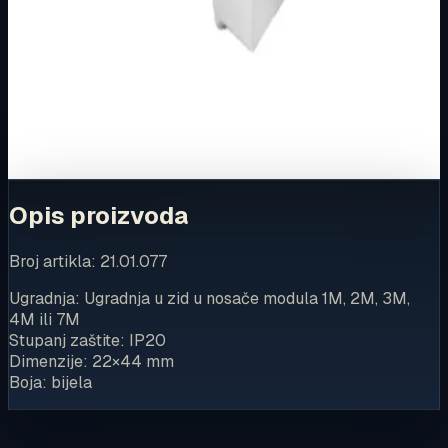
Ovaj proizvod možete kupiti u našoj internetskoj trgovini.
Za kompletnu dostupnost i internetsku kupnju posjetite
trgovinu.
Kupi u trgovini
Opis proizvoda
Broj artikla: 21.01.077
Ugradnja: Ugradnja u zid u nosače modula 1M, 2M, 3M,
4M ili 7M
Stupanj zaštite: IP20
Dimenzije: 22×44 mm
Boja: bijela