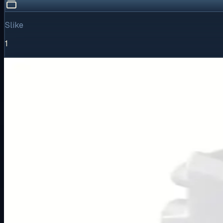
Slike
1
Vizualni pregled
1
/
1
Puni prikaz
Kliknite za detaljniji pregled slike
Osnovne informacije
Brend
Metalka Majur
Kategorija
MODULARNI PROGRAM- KOMBO
Podkategorija
BIJELI