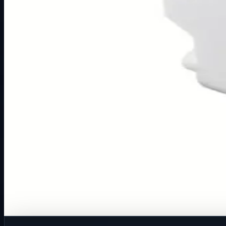
Način prikaza
Prezentacijski prikaz bez cijena, košarice, zaliha i kupovine
Kratak pregled
Broj artikla: 21.01.620 Ugradnja: Ugradnja u zid u nosače 
Dostupno za kupnju u internetskoj trgovini Živić-Elektro
Kupovina
Ovaj proizvod možete kupiti u našoj internetskoj trgovini.
Za kompletnu dostupnost i internetsku kupnju posjetite trg
Kupi u trgovini