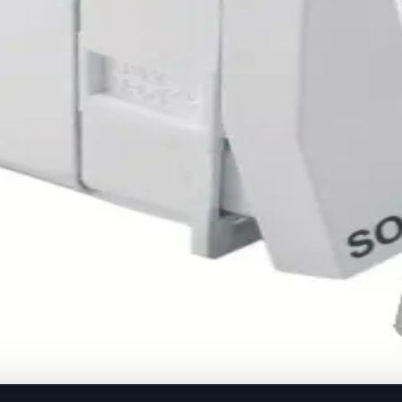
.
modula 1M, 2M, 3M, 4M ili 7M Nazivne vrijednosti: 16A/250V 
ovinu.