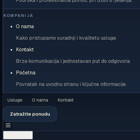
Podrška i profesionalna pomoć pri izboru rješenja.
KOMPANIJA
O nama
Kako pristupamo suradnji i kvalitetu usluge.
Kontakt
Brza komunikacija i jednostavan put do odgovora.
Početna
Povratak na uvodnu stranu i ključne informacije.
Usluge
O nama
Kontakt
Zatražite ponudu
Rješenja