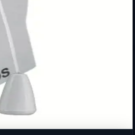
Stupanj zaštite: IP20 D…