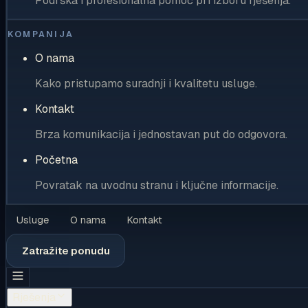
Podrška i profesionalna pomoć pri izboru rješenja.
KOMPANIJA
O nama
Kako pristupamo suradnji i kvalitetu usluge.
Kontakt
Brza komunikacija i jednostavan put do odgovora.
Početna
Povratak na uvodnu stranu i ključne informacije.
Usluge
O nama
Kontakt
Zatražite ponudu
Rješenja