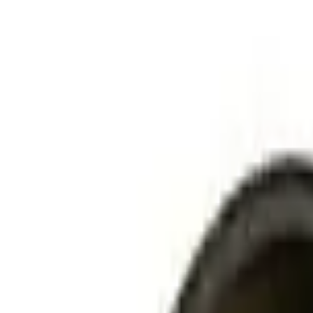
Za žarulje sa podnožjem E40/45 Sa metalnim nosačem