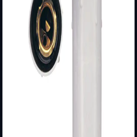
Podkategorija
Osnovna kategorija
Način prikaza
Prezentacijski prikaz bez cijena, košarice, zaliha i
kupovine.
Kratak pregled
Grlo E-14 2 A 250 V~ IEC 60238 Bakelitno Sa plastičnom
bijelom svijećom, sa navojem za nazuvicu M10x1
Pakiranje: 50 kom
Dostupno za kupnju u internetskoj trgovini Živić-
Elektro
Kupovina
Ovaj proizvod možete kupiti u našoj internetskoj trgovini.