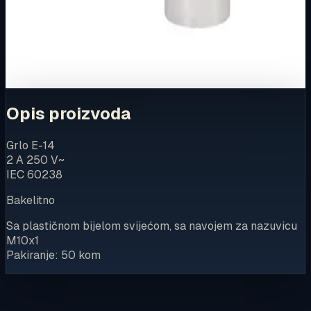
Za kompletnu dostupnost i internetsku kupnju posjetite
trgovinu.
Kupi u trgovini
Opis proizvoda
Grlo E-14
2 A 250 V~
IEC 60238
Bakelitno
Sa plastičnom bijelom svijećom, sa navojem za nazuvicu
M10x1
Pakiranje: 50 kom