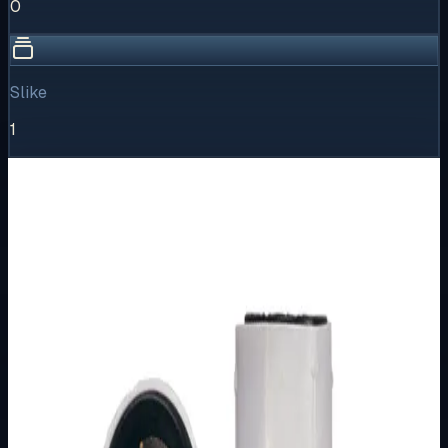
0
Slike
1
Vizualni pregled
1
/
1
Puni prikaz
Kliknite za detaljniji pregled slike
Osnovne informacije
Brend
Nopallux
Kategorija
GRLA