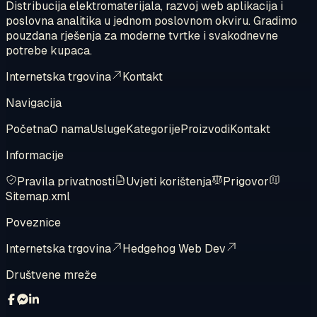
Distribucija elektromaterijala, razvoj web aplikacija i
poslovna analitika u jednom poslovnom okviru. Gradimo
pouzdana rješenja za moderne tvrtke i svakodnevne
potrebe kupaca.
Internetska trgovina
Kontakt
Navigacija
Početna
O nama
Usluge
Kategorije
Proizvodi
Kontakt
Informacije
Pravila privatnosti
Uvjeti korištenja
Prigovor
Sitemap.xml
Poveznice
Internetska trgovina
Hedgehog Web Dev
Društvene mreže