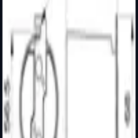
Osnovne informacije
Brend
Nopallux
Kategorija
GRLA
Podkategorija
Osnovna kategorija
Način prikaza
Prezentacijski prikaz bez cijena, košarice, zaliha i
kupovine.
Kratak pregled
Grlo E-40 porculan 16 A 250 V~ IEC 60061 Porculansko
Za žarulje sa podnožjem E40/45 Sa metalnim nosačem
Dostupno za kupnju u internetskoj trgovini Živić-