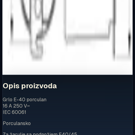
Elektro
Kupovina
Ovaj proizvod možete kupiti u našoj internetskoj trgovini.
Za kompletnu dostupnost i internetsku kupnju posjetite
trgovinu.
Kupi u trgovini
Opis proizvoda
Grlo E-40 porculan
16 A 250 V~
IEC 60061
Porculansko
Za žarulje sa podnožjem E40/45