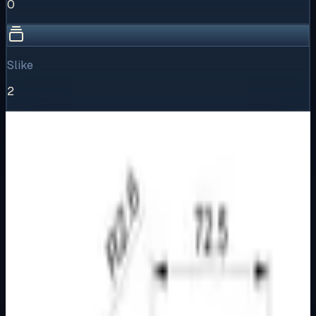
0
Slike
2
Vizualni pregled
1
/
2
Puni prikaz
Kliknite za detaljniji pregled slike
Galerija slika
Horizontalni pregled svih dostupnih vizuala proizvoda.