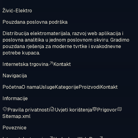
Živić-Elektro
Pouzdana poslovna podrška
Distribucija elektromaterijala, razvoj web aplikacija i
poslovna analitika u jednom poslovnom okviru. Gradimo
pouzdana rješenja za moderne tvrtke i svakodnevne
potrebe kupaca.
Internetska trgovina
Kontakt
Navigacija
Početna
O nama
Usluge
Kategorije
Proizvodi
Kontakt
Informacije
Pravila privatnosti
Uvjeti korištenja
Prigovor
Sitemap.xml
Poveznice