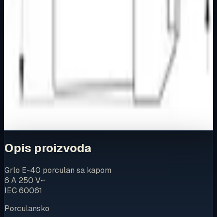
Dostupno za kupnju u internetskoj trgovini Živić-
Elektro
Kupovina
Ovaj proizvod možete kupiti u našoj internetskoj trgovini.
Za kompletnu dostupnost i internetsku kupnju posjetite
trgovinu.
Kupi u trgovini
Opis proizvoda
Grlo E-40 porculan sa kapom
6 A 250 V~
IEC 60061
Porculansko