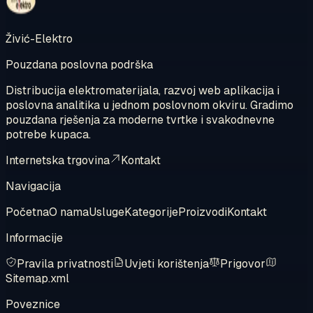
Živić-Elektro
Pouzdana poslovna podrška
Distribucija elektromaterijala, razvoj web aplikacija i
poslovna analitika u jednom poslovnom okviru. Gradimo
pouzdana rješenja za moderne tvrtke i svakodnevne
potrebe kupaca.
Internetska trgovina
Kontakt
Navigacija
Početna
O nama
Usluge
Kategorije
Proizvodi
Kontakt
Informacije
Pravila privatnosti
Uvjeti korištenja
Prigovor
Sitemap.xml
Poveznice