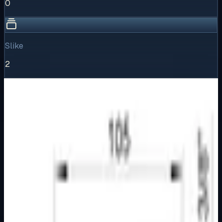
0
Slike
2
Vizualni pregled
1
/
2
Puni prikaz
Kliknite za detaljniji pregled slike
Galerija slika
Horizontalni pregled svih dostupnih vizuala proizvoda.