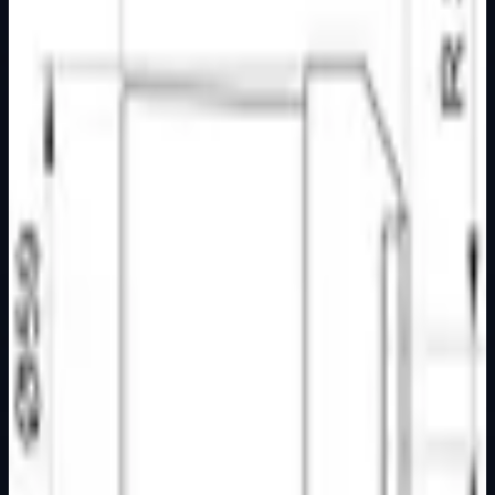
Osnovne informacije
Brend
Nopallux
Kategorija
GRLA
Podkategorija
Osnovna kategorija
Način prikaza
Prezentacijski prikaz bez cijena, košarice, zaliha i
kupovine.
Kratak pregled
Grlo E-40 porculan sa kapom 6 A 250 V~ IEC 60061
Porculansko Za žarulje sa podnožjem E40/45 Sa kapom
za nazuvicu 3/8˝