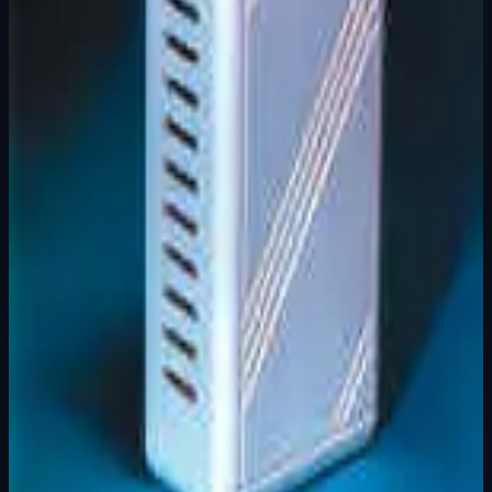
Podkategorija
Osnovna kategorija
Način prikaza
Prezentacijski prikaz bez cijena, košarice, zaliha i
kupovine.
Kratak pregled
Zvono melodijsko 220V Radni napon 250V Pakiranje: 1
kom
Dostupno za kupnju u internetskoj trgovini Živić-
Elektro
Kupovina
Ovaj proizvod možete kupiti u našoj internetskoj trgovini.