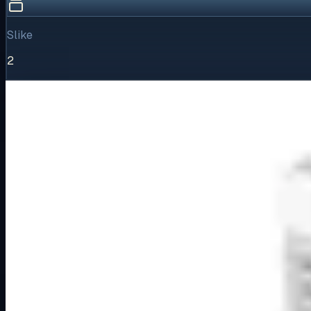
Slike
2
Vizualni pregled
1
/
2
Puni prikaz
Kliknite za detaljniji pregled slike
Galerija slika
Horizontalni pregled svih dostupnih vizuala proizvoda.