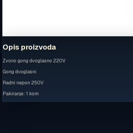
Ovaj proizvod možete kupiti u našoj internetskoj trgovini.
Za kompletnu dostupnost i internetsku kupnju posjetite trg
Kupi u trgovini
Opis proizvoda
Zvono gong dvoglasno 220V
Gong dvoglasni
Radni napon 250V
Pakiranje: 1 kom