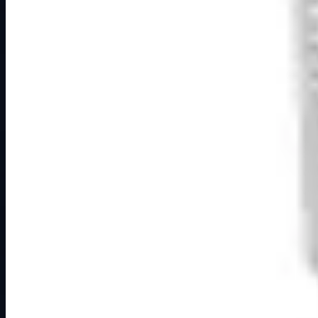
Osnovne informacije
Brend
Elid
Kategorija
KUĆNA ZVONA, NAJPOPULARNIJI PROIZVODI
Podkategorija
Osnovna kategorija
Način prikaza
Prezentacijski prikaz bez cijena, košarice, zaliha i kupovine
Kratak pregled
Zvono gong dvoglasno 220V Gong dvoglasni Radni napon 2
Dostupno za kupnju u internetskoj trgovini Živić-Elektro
Kupovina