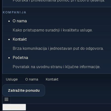
Podrška i profesionalna pomoć pri izboru rješenja.
KOMPANIJA
O nama
Kako pristupamo suradnji i kvalitetu usluge.
Kontakt
Brza komunikacija i jednostavan put do odgovora.
Početna
Povratak na uvodnu stranu i ključne informacije.
Usluge
O nama
Kontakt
Zatražite ponudu
Rješenja