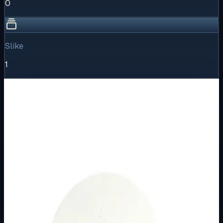
0
Slike
1
Vizualni pregled
1
/
1
Puni prikaz
Kliknite za detaljniji pregled slike
Osnovne informacije
Brend
Metalka Majur
Kategorija
NEKATEGORIZIRANE