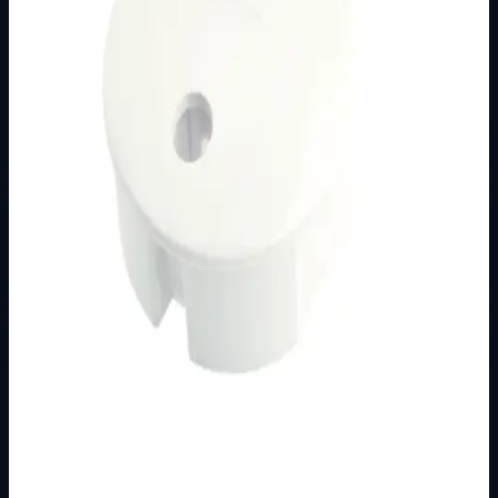
Podkategorija
Osnovna kategorija
Način prikaza
Prezentacijski prikaz bez cijena, košarice, zaliha i
kupovine.
Kratak pregled
Broj artikla: 06.51.01 Zaštita od dodira
Dostupno za kupnju u internetskoj trgovini Živić-
Elektro
Kupovina
Ovaj proizvod možete kupiti u našoj internetskoj trgovini.
Za kompletnu dostupnost i internetsku kupnju posjetite