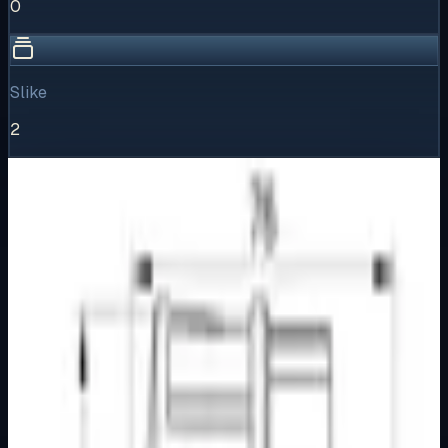
0
Slike
2
Vizualni pregled
1
/
2
Puni prikaz
Kliknite za detaljniji pregled slike
Galerija slika
Horizontalni pregled svih dostupnih vizuala proizvoda.