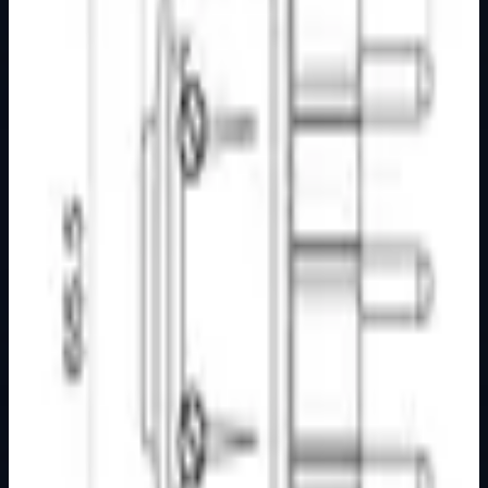
Osnovne informacije
Brend
Nopallux
Kategorija
UTIKAČI I SPOJKE
Podkategorija
Osnovna kategorija
Način prikaza
Prezentacijski prikaz bez cijena, košarice, zaliha i
kupovine.
Kratak pregled
Tropolni utikač crni ravni 16 A 440 V~ 3P+N+E Bakelitni
Dostupno za kupnju u internetskoj trgovini Živić-
Elektro