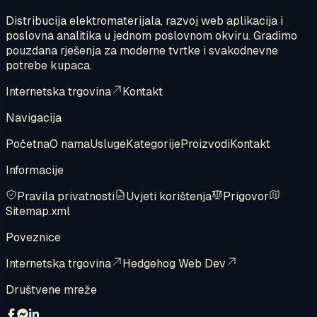
Distribucija elektromaterijala, razvoj web aplikacija i
poslovna analitika u jednom poslovnom okviru. Gradimo
pouzdana rješenja za moderne tvrtke i svakodnevne
potrebe kupaca.
Internetska trgovina
Kontakt
Navigacija
Početna
O nama
Usluge
Kategorije
Proizvodi
Kontakt
Informacije
Pravila privatnosti
Uvjeti korištenja
Prigovor
Sitemap.xml
Poveznice
Internetska trgovina
Hedgehog Web Dev
Društvene mreže