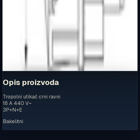
Kupovina
Ovaj proizvod možete kupiti u našoj internetskoj trgovini.
Za kompletnu dostupnost i internetsku kupnju posjetite
trgovinu.
Kupi u trgovini
Opis proizvoda
Tropolni utikač crni ravni
16 A 440 V~
3P+N+E
Bakelitni