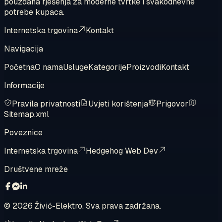
pouzdana rješenja za moderne tvrtke i svakodnevne
potrebe kupaca.
Internetska trgovina
Kontakt
Navigacija
Početna
O nama
Usluge
Kategorije
Proizvodi
Kontakt
Informacije
Pravila privatnosti
Uvjeti korištenja
Prigovor
Sitemap.xml
Poveznice
Internetska trgovina
Hedgehog Web Dev
Društvene mreže
©
2026
Živić-Elektro. Sva prava zadržana.