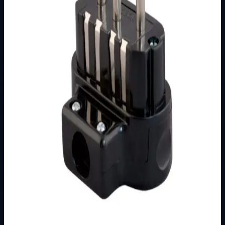
Podkategorija
Osnovna kategorija
Način prikaza
Prezentacijski prikaz bez cijena, košarice, zaliha i
kupovine.
Kratak pregled
Utikač tropolni L crni PVC 16A/440V sa kontaktom za
uzemljenje Mogućnost ugradnje kabela promjera fi 13
Materijal: PVC
Dostupno za kupnju u internetskoj trgovini Živić-
Elektro
Kupovina
Ovaj proizvod možete kupiti u našoj internetskoj trgovini.