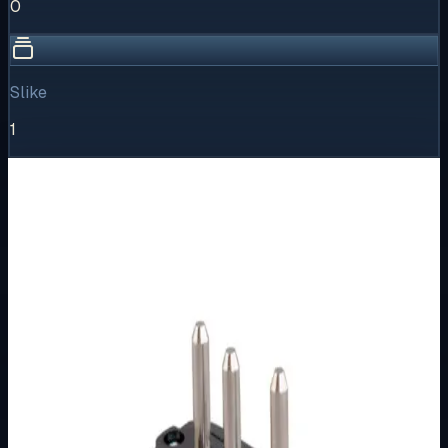
0
Slike
1
Vizualni pregled
1
/
1
Puni prikaz
Kliknite za detaljniji pregled slike
Osnovne informacije
Brend
Tehnoelektro-Tim
Kategorija
UTIKAČI I SPOJKE