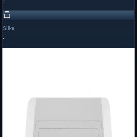
1
Slike
1
Vizualni pregled
1
/
1
Puni prikaz
Kliknite za detaljniji pregled slike
Osnovne informacije
Brend
Metalka Majur
Kategorija
PODŽBUKNI PROGRAM