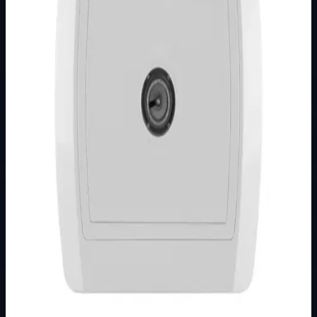
Podkategorija
STATUS
Način prikaza
Prezentacijski prikaz bez cijena, košarice, zaliha i
kupovine.
Kratak pregled
Broj artikla: 14.01.088 Cijena u EUR: 9.29 € Ugradnja:
Ugradnja u zid u montažnu kutiju O60 mm Stupanj zaštite:
IP20 Dimenzije: 86&#215;80 m…
Dostupno za kupnju u internetskoj trgovini Živić-
Elektro
Kupovina
Ovaj proizvod možete kupiti u našoj internetskoj trgovini.