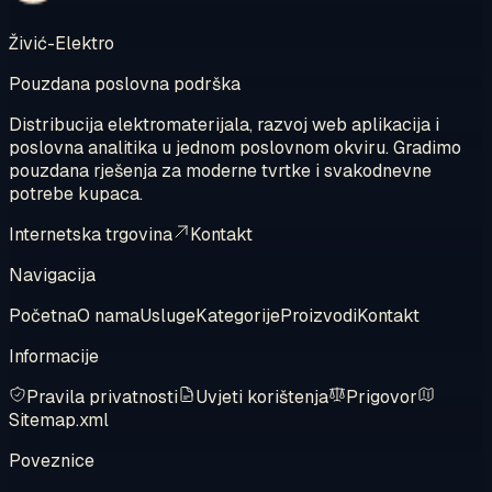
Živić-Elektro
Pouzdana poslovna podrška
Distribucija elektromaterijala, razvoj web aplikacija i
poslovna analitika u jednom poslovnom okviru. Gradimo
pouzdana rješenja za moderne tvrtke i svakodnevne
potrebe kupaca.
Internetska trgovina
Kontakt
Navigacija
Početna
O nama
Usluge
Kategorije
Proizvodi
Kontakt
Informacije
Pravila privatnosti
Uvjeti korištenja
Prigovor
Sitemap.xml
Poveznice