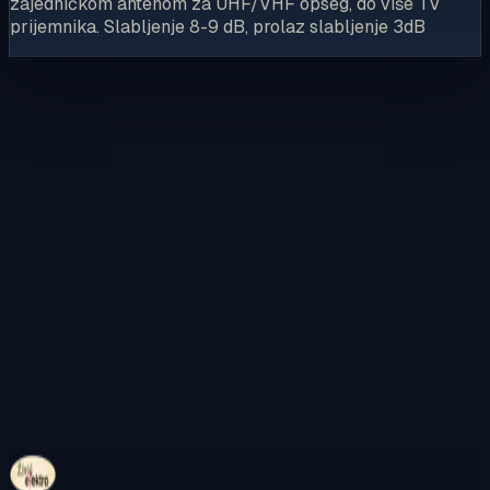
zajedničkom antenom za UHF/VHF opseg, do više TV
prijemnika. Slabljenje 8-9 dB, prolaz slabljenje 3dB
Kontaktirajte nas
Pregledajte internetsku trgovinu