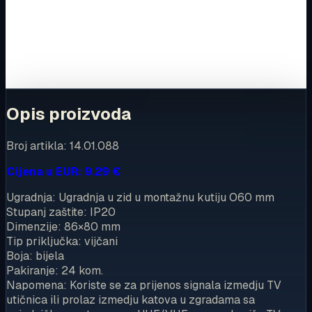
Za kompletnu dostupnost i internetsku kupnju posjetite
trgovinu.
Kupi u trgovini
Opis proizvoda
Broj artikla: 14.01.088
Cijena u EUR: 9.29 €
Ugradnja: Ugradnja u zid u montažnu kutiju O60 mm
Stupanj zaštite: IP20
Dimenzije: 86×80 mm
Tip priključka: vijčani
Boja: bijela
Pakiranje: 24 kom.
Napomena: Koriste se za prijenos signala izmedju TV
utičnica ili prolaz izmedju katova u zgradama sa