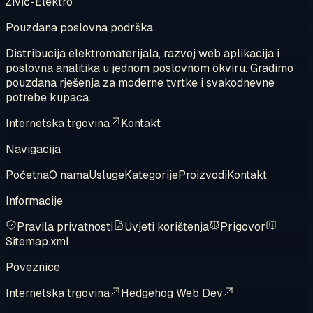
Živić-Elektro
Pouzdana poslovna podrška
Distribucija elektromaterijala, razvoj web aplikacija i
poslovna analitika u jednom poslovnom okviru. Gradimo
pouzdana rješenja za moderne tvrtke i svakodnevne
potrebe kupaca.
Internetska trgovina
Kontakt
Navigacija
Početna
O nama
Usluge
Kategorije
Proizvodi
Kontakt
Informacije
Pravila privatnosti
Uvjeti korištenja
Prigovor
Sitemap.xml
Poveznice
Internetska trgovina
Hedgehog Web Dev