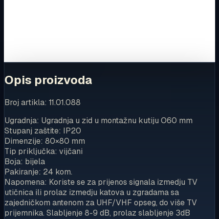
Za kompletnu dostupnost i internetsku kupnju posjetite
trgovinu.
Kupi u trgovini
Opis proizvoda
Broj artikla: 11.01.088
Ugradnja: Ugradnja u zid u montažnu kutiju O60 mm
Stupanj zaštite: IP20
Dimenzije: 80×80 mm
Tip priključka: vijčani
Boja: bijela
Pakiranje: 24 kom.
Napomena: Koriste se za prijenos signala izmedju TV
utičnica ili prolaz izmedju katova u zgradama sa
zajedničkom antenom za UHF/VHF opseg, do više TV
prijemnika. Slabljenje 8-9 dB, prolaz slabljenje 3dB