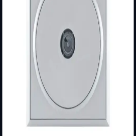
Podkategorija
PREMIJER +
Način prikaza
Prezentacijski prikaz bez cijena, košarice, zaliha i
kupovine.
Kratak pregled
Broj artikla: 11.01.088 Ugradnja: Ugradnja u zid u montažnu
kutiju O60 mm Stupanj zaštite: IP20 Dimenzije:
80&#215;80 mm Tip priključka: vij…
Dostupno za kupnju u internetskoj trgovini Živić-
Elektro
Kupovina
Ovaj proizvod možete kupiti u našoj internetskoj trgovini.