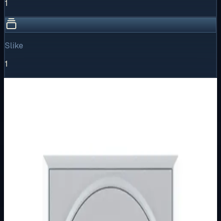
1
Slike
1
Vizualni pregled
1
/
1
Puni prikaz
Kliknite za detaljniji pregled slike
Osnovne informacije
Brend
Metalka Majur
Kategorija
PODŽBUKNI PROGRAM