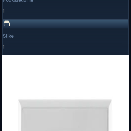
Podkategorije
1
Slike
1
Vizualni pregled
1
/
1
Puni prikaz
Kliknite za detaljniji pregled slike
Osnovne informacije