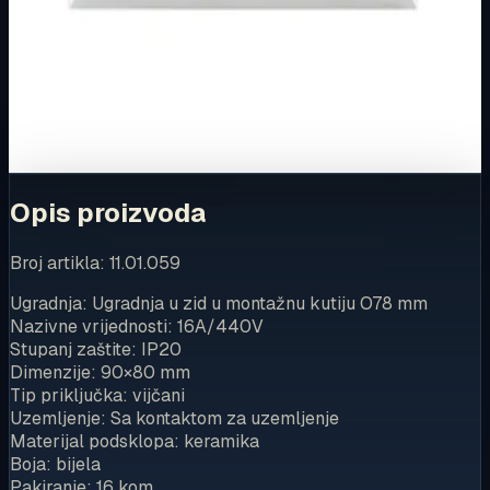
Ovaj proizvod možete kupiti u našoj internetskoj trgovini.
Za kompletnu dostupnost i internetsku kupnju posjetite
trgovinu.
Kupi u trgovini
Opis proizvoda
Broj artikla: 11.01.059
Ugradnja: Ugradnja u zid u montažnu kutiju O78 mm
Nazivne vrijednosti: 16A/440V
Stupanj zaštite: IP20
Dimenzije: 90×80 mm
Tip priključka: vijčani
Uzemljenje: Sa kontaktom za uzemljenje
Materijal podsklopa: keramika
Boja: bijela
Pakiranje: 16 kom.