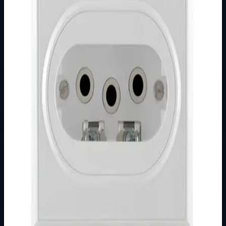
Brend
Metalka Majur
Kategorija
PODŽBUKNI PROGRAM
Podkategorija
PREMIJER +
Način prikaza
Prezentacijski prikaz bez cijena, košarice, zaliha i
kupovine.
Kratak pregled
Broj artikla: 11.01.059 Ugradnja: Ugradnja u zid u montažnu
kutiju O78 mm Nazivne vrijednosti: 16A/440V Stupanj
zaštite: IP20 Dimenzije: 90&…
Dostupno za kupnju u internetskoj trgovini Živić-
Elektro
Kupovina