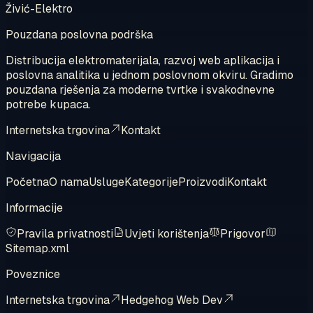
Živić-Elektro
Pouzdana poslovna podrška
Distribucija elektromaterijala, razvoj web aplikacija i
poslovna analitika u jednom poslovnom okviru. Gradimo
pouzdana rješenja za moderne tvrtke i svakodnevne
potrebe kupaca.
Internetska trgovina
Kontakt
Navigacija
Početna
O nama
Usluge
Kategorije
Proizvodi
Kontakt
Informacije
Pravila privatnosti
Uvjeti korištenja
Prigovor
Sitemap.xml
Poveznice
Internetska trgovina
Hedgehog Web Dev