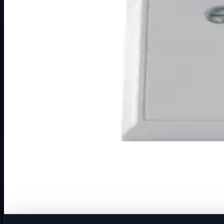
Način prikaza
Prezentacijski prikaz bez cijena, košarice, zaliha i kupovine
Kratak pregled
Broj artikla: 01.57.41 Ugradnja: Ugradnja u zid u montažnu
Dostupno za kupnju u internetskoj trgovini Živić-Elektro
Kupovina
Ovaj proizvod možete kupiti u našoj internetskoj trgovini.
Za kompletnu dostupnost i internetsku kupnju posjetite trg
Kupi u trgovini