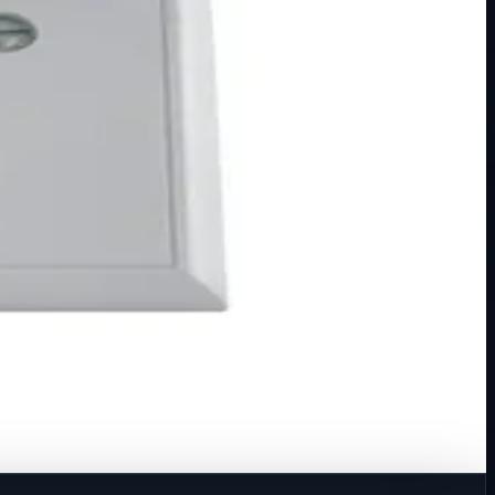
m Tip priključka: vijč…