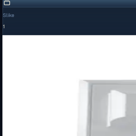
Slike
1
Vizualni pregled
1
/
1
Puni prikaz
Kliknite za detaljniji pregled slike
Osnovne informacije
Brend
Brand nije naveden
Kategorija
PODŽBUKNI PROGRAM
Podkategorija
PREMIJER +