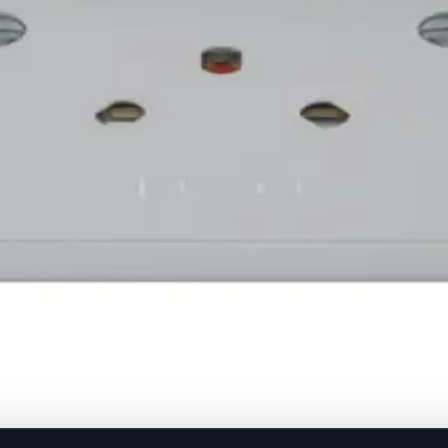
.
 kutiju Ø60 mm Stupanj zaštite: IP20 Dimenzije: 80&#215;80 m
ovinu.