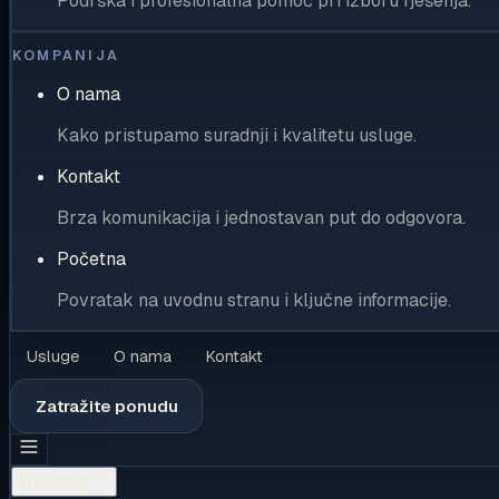
Podrška i profesionalna pomoć pri izboru rješenja.
KOMPANIJA
O nama
Kako pristupamo suradnji i kvalitetu usluge.
Kontakt
Brza komunikacija i jednostavan put do odgovora.
Početna
Povratak na uvodnu stranu i ključne informacije.
Usluge
O nama
Kontakt
Zatražite ponudu
Rješenja