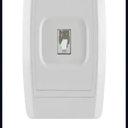
Podkategorija
STATUS
Način prikaza
Prezentacijski prikaz bez cijena, košarice, zaliha i
kupovine.
Kratak pregled
Broj artikla: 14.01.071 Ugradnja: Ugradnja u zid u montažnu
kutiju O60 mm Stupanj zaštite: IP20 Dimenzije:
86&#215;80 mm Tip priključka: vij…
Dostupno za kupnju u internetskoj trgovini Živić-
Elektro
Kupovina
Ovaj proizvod možete kupiti u našoj internetskoj trgovini.