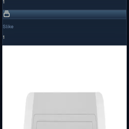
1
Slike
1
Vizualni pregled
1
/
1
Puni prikaz
Kliknite za detaljniji pregled slike
Osnovne informacije
Brend
Metalka Majur
Kategorija
PODŽBUKNI PROGRAM