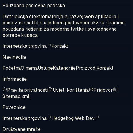
Pouzdana poslovna podrška
Distribucija elektromaterijala, razvoj web aplikacija i
poslovna analitika u jednom poslovnom okviru. Gradimo
pouzdana rješenja za moderne tvrtke i svakodnevne
potrebe kupaca.
Internetska trgovina
Kontakt
Navigacija
Početna
O nama
Usluge
Kategorije
Proizvodi
Kontakt
Informacije
Pravila privatnosti
Uvjeti korištenja
Prigovor
Sitemap.xml
Poveznice
Internetska trgovina
Hedgehog Web Dev
Društvene mreže