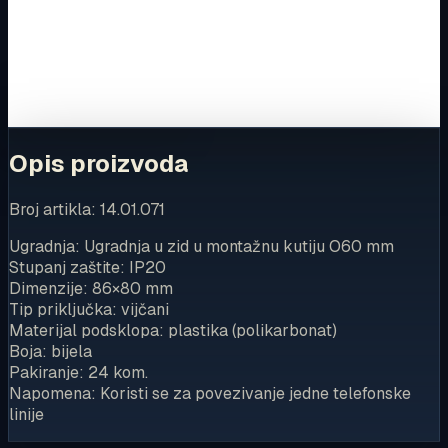
Za kompletnu dostupnost i internetsku kupnju posjetite
trgovinu.
Kupi u trgovini
Opis proizvoda
Broj artikla: 14.01.071
Ugradnja: Ugradnja u zid u montažnu kutiju O60 mm
Stupanj zaštite: IP20
Dimenzije: 86×80 mm
Tip priključka: vijčani
Materijal podsklopa: plastika (polikarbonat)
Boja: bijela
Pakiranje: 24 kom.
Napomena: Koristi se za povezivanje jedne telefonske
linije