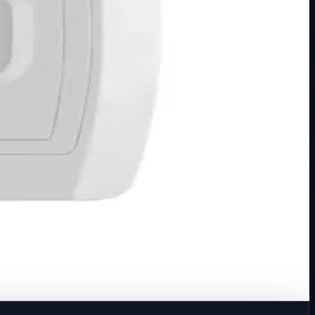
 Dimenzije: 86&#215;80…