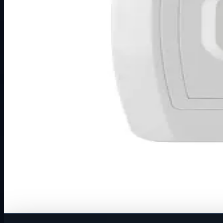
Način prikaza
Prezentacijski prikaz bez cijena, košarice, zaliha i kupovine
Kratak pregled
Broj artikla: 14.01.078 Cijena u EUR: 11.36 € Ugradnja: Ug
Dostupno za kupnju u internetskoj trgovini Živić-Elektro
Kupovina
Ovaj proizvod možete kupiti u našoj internetskoj trgovini.
Za kompletnu dostupnost i internetsku kupnju posjetite trg
Kupi u trgovini