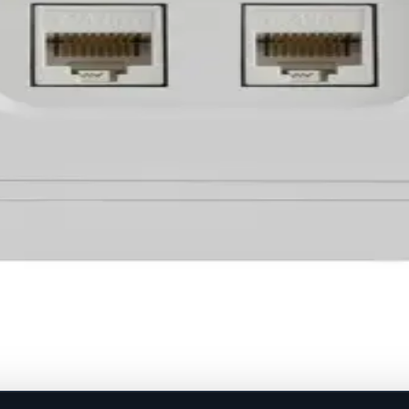
.
radnja u zid u montažnu kutiju O60 mm Stupanj zaštite: IP20
ovinu.