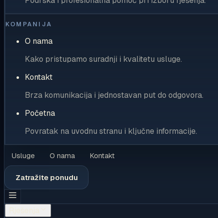
Podrška i profesionalna pomoć pri izboru rješenja.
KOMPANIJA
O nama
Kako pristupamo suradnji i kvalitetu usluge.
Kontakt
Brza komunikacija i jednostavan put do odgovora.
Početna
Povratak na uvodnu stranu i ključne informacije.
Usluge
O nama
Kontakt
Zatražite ponudu
Rješenja