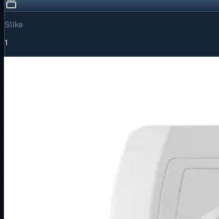
Slike
1
Vizualni pregled
1
/
1
Puni prikaz
Kliknite za detaljniji pregled slike
Osnovne informacije
Brend
Metalka Majur
Kategorija
PODŽBUKNI PROGRAM
Podkategorija
STATUS