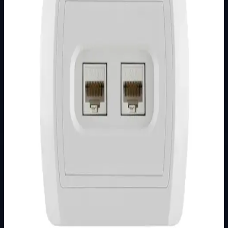
Brend
Metalka Majur
Kategorija
PODŽBUKNI PROGRAM
Podkategorija
STATUS
Način prikaza
Prezentacijski prikaz bez cijena, košarice, zaliha i
kupovine.
Kratak pregled
Broj artikla: 14.01.076 Ugradnja: Ugradnja u zid u
montažnu kutiju O60 mm Stupanj zaštite: IP20
Dimenzije: 86&#215;80 mm Tip priključka: bez…
Dostupno za kupnju u internetskoj trgovini Živić-
Elektro
Kupovina