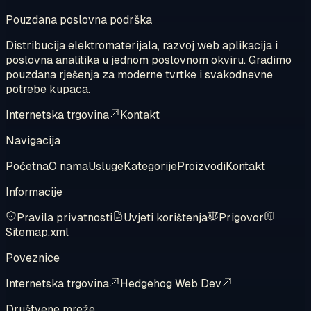
Pouzdana poslovna podrška
Distribucija elektromaterijala, razvoj web aplikacija i
poslovna analitika u jednom poslovnom okviru. Gradimo
pouzdana rješenja za moderne tvrtke i svakodnevne
potrebe kupaca.
Internetska trgovina
Kontakt
Navigacija
Početna
O nama
Usluge
Kategorije
Proizvodi
Kontakt
Informacije
Pravila privatnosti
Uvjeti korištenja
Prigovor
Sitemap.xml
Poveznice
Internetska trgovina
Hedgehog Web Dev
Društvene mreže