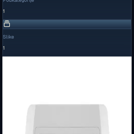
Podkategorije
1
Slike
1
Vizualni pregled
1
/
1
Puni prikaz
Kliknite za detaljniji pregled slike
Osnovne informacije