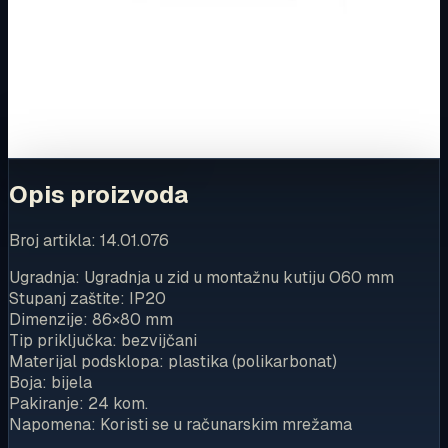
Ovaj proizvod možete kupiti u našoj internetskoj trgovini.
Za kompletnu dostupnost i internetsku kupnju posjetite
trgovinu.
Kupi u trgovini
Opis proizvoda
Broj artikla: 14.01.076
Ugradnja: Ugradnja u zid u montažnu kutiju O60 mm
Stupanj zaštite: IP20
Dimenzije: 86×80 mm
Tip priključka: bezvijčani
Materijal podsklopa: plastika (polikarbonat)
Boja: bijela
Pakiranje: 24 kom.
Napomena: Koristi se u računarskim mrežama