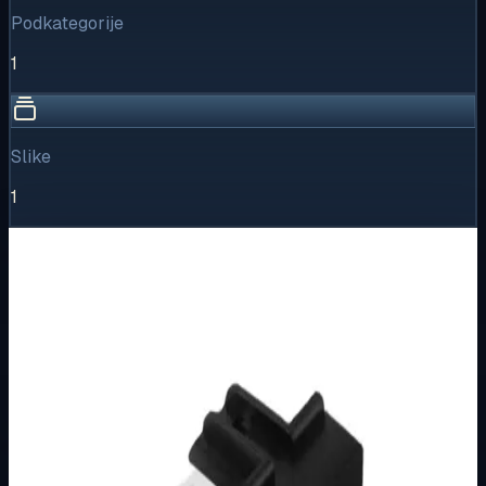
Podkategorije
1
Slike
1
Vizualni pregled
1
/
1
Puni prikaz
Kliknite za detaljniji pregled slike
Osnovne informacije