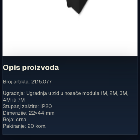
Ovaj proizvod možete kupiti u našoj internetskoj trgovini.
Za kompletnu dostupnost i internetsku kupnju posjetite
trgovinu.
Kupi u trgovini
Opis proizvoda
Broj artikla: 21.15.077
Ugradnja: Ugradnja u zid u nosače modula 1M, 2M, 3M,
4M ili 7M
Stupanj zaštite: IP20
Dimenzije: 22×44 mm
Boja: crna
Pakiranje: 20 kom.