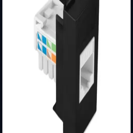
Brend
Metalka Majur
Kategorija
MODULARNI PROGRAM- KOMBO
Podkategorija
CRNI
Način prikaza
Prezentacijski prikaz bez cijena, košarice, zaliha i
kupovine.
Kratak pregled
Broj artikla: 21.15.077 Ugradnja: Ugradnja u zid u nosače
modula 1M, 2M, 3M, 4M ili 7M Stupanj zaštite: IP20
Dimenzije: 22&#215;44 mm Boja:…
Dostupno za kupnju u internetskoj trgovini Živić-
Elektro
Kupovina