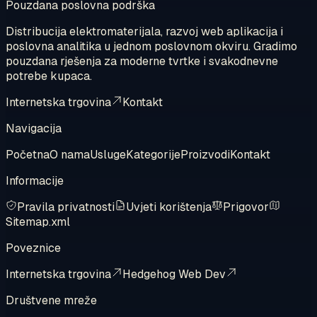
Pouzdana poslovna podrška
Distribucija elektromaterijala, razvoj web aplikacija i
poslovna analitika u jednom poslovnom okviru. Gradimo
pouzdana rješenja za moderne tvrtke i svakodnevne
potrebe kupaca.
Internetska trgovina
Kontakt
Navigacija
Početna
O nama
Usluge
Kategorije
Proizvodi
Kontakt
Informacije
Pravila privatnosti
Uvjeti korištenja
Prigovor
Sitemap.xml
Poveznice
Internetska trgovina
Hedgehog Web Dev
Društvene mreže