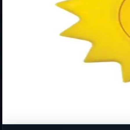
Način prikaza
Prezentacijski prikaz bez cijena, košarice, zaliha i kupovine
Kratak pregled
Broj artikla: 16.61.052 Ugradnja: Ugradnja u zid u montažn
Dostupno za kupnju u internetskoj trgovini Živić-Elektro
Kupovina
Ovaj proizvod možete kupiti u našoj internetskoj trgovini.
Za kompletnu dostupnost i internetsku kupnju posjetite trg
Kupi u trgovini