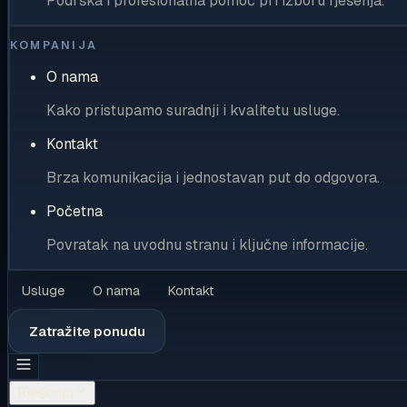
Podrška i profesionalna pomoć pri izboru rješenja.
KOMPANIJA
O nama
Kako pristupamo suradnji i kvalitetu usluge.
Kontakt
Brza komunikacija i jednostavan put do odgovora.
Početna
Povratak na uvodnu stranu i ključne informacije.
Usluge
O nama
Kontakt
Zatražite ponudu
Rješenja