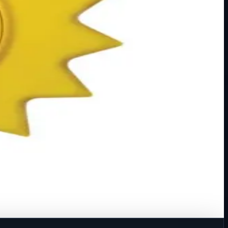
te: IP20 Oblik: sunce T…