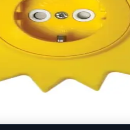
.
u kutiju O60 mm Nazivne vrijednosti: 16A/250V Stupanj zašti
ovinu.