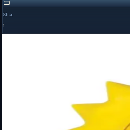
Slike
1
Vizualni pregled
1
/
1
Puni prikaz
Kliknite za detaljniji pregled slike
Osnovne informacije
Brend
Metalka Majur
Kategorija
PODŽBUKNI PROGRAM
Podkategorija
HAPPY