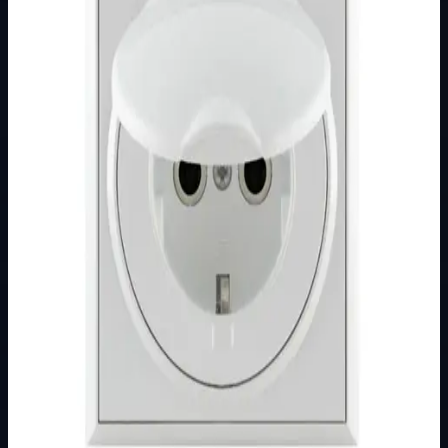
Brend
Metalka Majur
Kategorija
PODŽBUKNI PROGRAM
Podkategorija
PREMIJER +
Način prikaza
Prezentacijski prikaz bez cijena, košarice, zaliha i
kupovine.
Kratak pregled
Broj artikla: 11.01.053 Ugradnja: Ugradnja u zid u montažnu
kutiju O60 mm Nazivne vrijednosti: 16A/250V Stupanj
zaštite: IP20 Dimenzije: 80&…
Dostupno za kupnju u internetskoj trgovini Živić-
Elektro
Kupovina