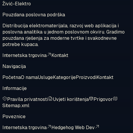
Živić-Elektro
Pouzdana poslovna podrška
Distribucija elektromaterijala, razvoj web aplikacija i
poslovna analitika u jednom poslovnom okviru. Gradimo
pouzdana rješenja za moderne tvrtke i svakodnevne
potrebe kupaca.
Internetska trgovina
Kontakt
Navigacija
Početna
O nama
Usluge
Kategorije
Proizvodi
Kontakt
Informacije
Pravila privatnosti
Uvjeti korištenja
Prigovor
Sitemap.xml
Poveznice
Internetska trgovina
Hedgehog Web Dev