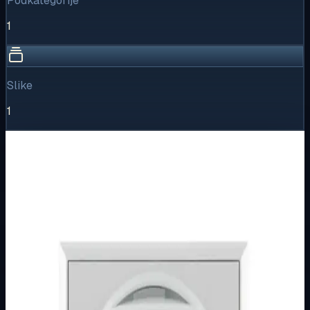
Podkategorije
1
Slike
1
Vizualni pregled
1
/
1
Puni prikaz
Kliknite za detaljniji pregled slike
Osnovne informacije