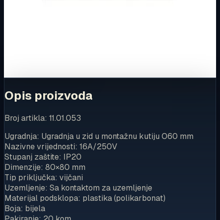
Ovaj proizvod možete kupiti u našoj internetskoj trgovini.
Za kompletnu dostupnost i internetsku kupnju posjetite
trgovinu.
Kupi u trgovini
Opis proizvoda
Broj artikla: 11.01.053
Ugradnja: Ugradnja u zid u montažnu kutiju O60 mm
Nazivne vrijednosti: 16A/250V
Stupanj zaštite: IP20
Dimenzije: 80×80 mm
Tip priključka: vijčani
Uzemljenje: Sa kontaktom za uzemljenje
Materijal podsklopa: plastika (polikarbonat)
Boja: bijela
Pakiranje: 20 kom.