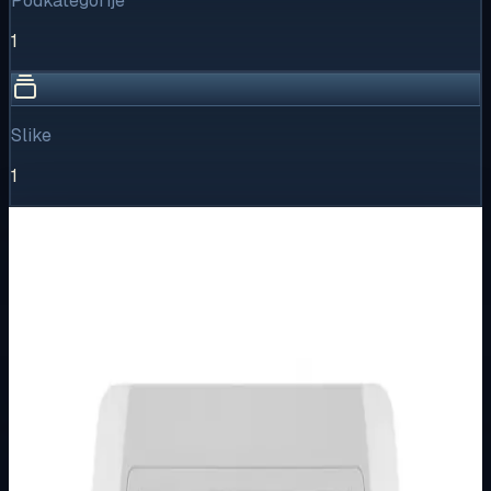
Podkategorije
1
Slike
1
Vizualni pregled
1
/
1
Puni prikaz
Kliknite za detaljniji pregled slike
Osnovne informacije