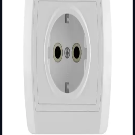
Brend
Metalka Majur
Kategorija
PODŽBUKNI PROGRAM
Podkategorija
STATUS
Način prikaza
Prezentacijski prikaz bez cijena, košarice, zaliha i
kupovine.
Kratak pregled
Broj artikla: 14.01.051 Ugradnja: Ugradnja u zid u
montažnu kutiju O60 mm Nazivne vrijednosti: 16A/250V
Stupanj zaštite: IP20 Dimenzije: 86&…
Dostupno za kupnju u internetskoj trgovini Živić-
Elektro
Kupovina