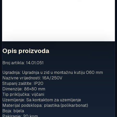
Ovaj proizvod možete kupiti u našoj internetskoj trgovini.
Za kompletnu dostupnost i internetsku kupnju posjetite
trgovinu.
Kupi u trgovini
Opis proizvoda
Broj artikla: 14.01.051
Ugradnja: Ugradnja u zid u montažnu kutiju O60 mm
Nazivne vrijednosti: 16A/250V
Stupanj zaštite: IP20
Dimenzije: 86×80 mm
Tip priključka: vijčani
Uzemljenje: Sa kontaktom za uzemljenje
Materijal podsklopa: plastika (polikarbonat)
Boja: bijela
Pakiranje: 20 kom.