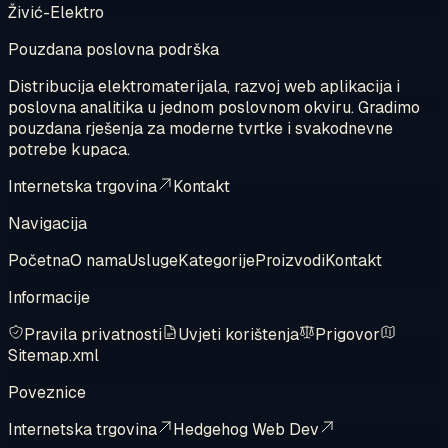
Živić-Elektro
Pouzdana poslovna podrška
Distribucija elektromaterijala, razvoj web aplikacija i
poslovna analitika u jednom poslovnom okviru. Gradimo
pouzdana rješenja za moderne tvrtke i svakodnevne
potrebe kupaca.
Internetska trgovina
Kontakt
Navigacija
Početna
O nama
Usluge
Kategorije
Proizvodi
Kontakt
Informacije
Pravila privatnosti
Uvjeti korištenja
Prigovor
Sitemap.xml
Poveznice
Internetska trgovina
Hedgehog Web Dev