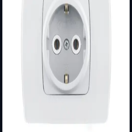
Podkategorija
EMPORIO
Način prikaza
Prezentacijski prikaz bez cijena, košarice, zaliha i
kupovine.
Kratak pregled
Broj artikla: 17.01.051 Ugradnja: Ugradnja u zid u montažnu
kutiju O60 mm Nazivne vrijednosti: 16A/250V Stupanj
zaštite: IP20 Dimenzije: 88&…
Dostupno za kupnju u internetskoj trgovini Živić-
Elektro
Kupovina
Ovaj proizvod možete kupiti u našoj internetskoj trgovini.