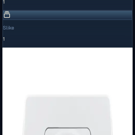
1
Slike
1
Vizualni pregled
1
/
1
Puni prikaz
Kliknite za detaljniji pregled slike
Osnovne informacije
Brend
Metalka Majur
Kategorija
PODŽBUKNI PROGRAM