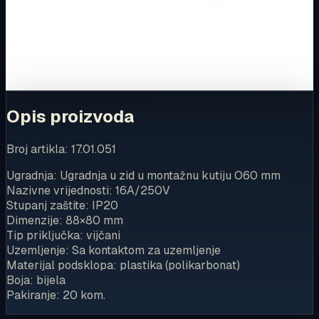
Za kompletnu dostupnost i internetsku kupnju posjetite
trgovinu.
Kupi u trgovini
Opis proizvoda
Broj artikla: 17.01.051
Ugradnja: Ugradnja u zid u montažnu kutiju O60 mm
Nazivne vrijednosti: 16A/250V
Stupanj zaštite: IP20
Dimenzije: 88×80 mm
Tip priključka: vijčani
Uzemljenje: Sa kontaktom za uzemljenje
Materijal podsklopa: plastika (polikarbonat)
Boja: bijela
Pakiranje: 20 kom.