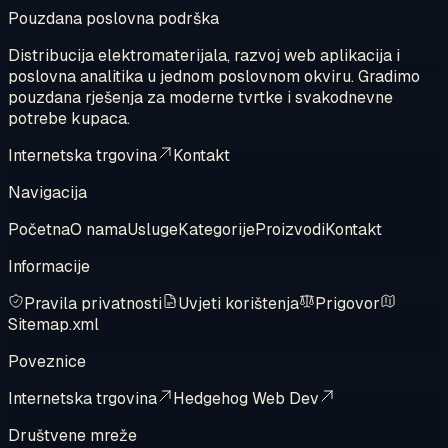
Pouzdana poslovna podrška
Distribucija elektromaterijala, razvoj web aplikacija i
poslovna analitika u jednom poslovnom okviru. Gradimo
pouzdana rješenja za moderne tvrtke i svakodnevne
potrebe kupaca.
Internetska trgovina
Kontakt
Navigacija
Početna
O nama
Usluge
Kategorije
Proizvodi
Kontakt
Informacije
Pravila privatnosti
Uvjeti korištenja
Prigovor
Sitemap.xml
Poveznice
Internetska trgovina
Hedgehog Web Dev
Društvene mreže