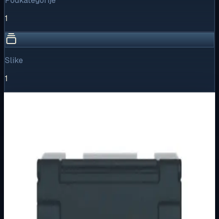
Podkategorije
1
Slike
1
Vizualni pregled
1
/
1
Puni prikaz
Kliknite za detaljniji pregled slike
Osnovne informacije