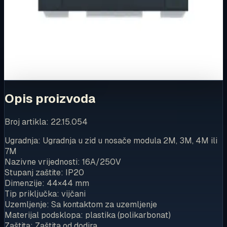
Ovaj proizvod možete kupiti u našoj internetskoj trgovini.
Za kompletnu dostupnost i internetsku kupnju posjetite
trgovinu.
Kupi u trgovini
Opis proizvoda
Broj artikla: 22.15.054
Ugradnja: Ugradnja u zid u nosače modula 2M, 3M, 4M ili
7M
Nazivne vrijednosti: 16A/250V
Stupanj zaštite: IP20
Dimenzije: 44×44 mm
Tip priključka: vijčani
Uzemljenje: Sa kontaktom za uzemljenje
Materijal podsklopa: plastika (polikarbonat)
Zaštita: Zaštita od dodira