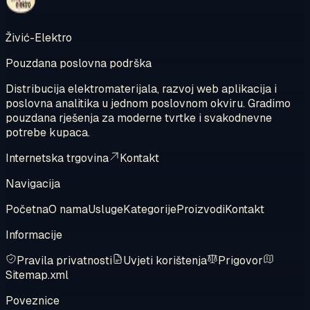
Živić-Elektro
Pouzdana poslovna podrška
Distribucija elektromaterijala, razvoj web aplikacija i
poslovna analitika u jednom poslovnom okviru. Gradimo
pouzdana rješenja za moderne tvrtke i svakodnevne
potrebe kupaca.
Internetska trgovina
Kontakt
Navigacija
Početna
O nama
Usluge
Kategorije
Proizvodi
Kontakt
Informacije
Pravila privatnosti
Uvjeti korištenja
Prigovor
Sitemap.xml
Poveznice