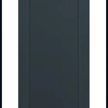
Brend
Metalka Majur
Kategorija
MODULARNI PROGRAM- KOMBO
Podkategorija
CRNI
Način prikaza
Prezentacijski prikaz bez cijena, košarice, zaliha i
kupovine.
Kratak pregled
Broj artikla: 22.15.054 Ugradnja: Ugradnja u zid u nosače
modula 2M, 3M, 4M ili 7M Nazivne vrijednosti: 16A/250V
Stupanj zaštite: IP20 Dimen…
Dostupno za kupnju u internetskoj trgovini Živić-
Elektro
Kupovina