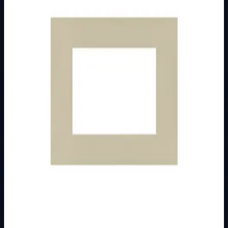
Brend
Metalka Majur
Kategorija
MODULARNI PROGRAM- KOMBO
Podkategorija
UKRASNI OKVIR
Način prikaza
Prezentacijski prikaz bez cijena, košarice, zaliha i
kupovine.
Kratak pregled
Broj artikla: 20.71.004 Ugradnja: Ugradnja na nosače
modula 4M Dimenzije: 137&#215;80 mm Boja:
zlatna/crna Pakiranje: 30 kom.
Dostupno za kupnju u internetskoj trgovini Živić-
Elektro
Kupovina