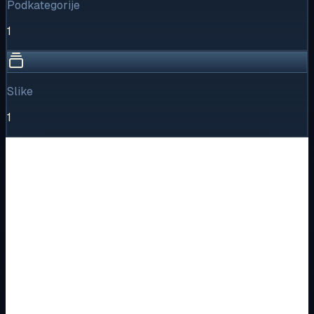
Podkategorije
1
Slike
1
Vizualni pregled
1
/
1
Puni prikaz
Kliknite za detaljniji pregled slike
Osnovne informacije