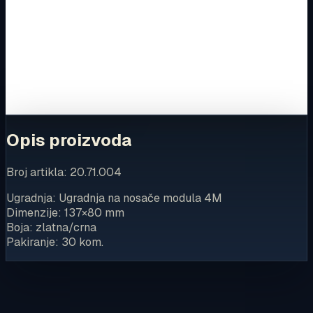
Ovaj proizvod možete kupiti u našoj internetskoj trgovini.
Za kompletnu dostupnost i internetsku kupnju posjetite
trgovinu.
Kupi u trgovini
Opis proizvoda
Broj artikla: 20.71.004
Ugradnja: Ugradnja na nosače modula 4M
Dimenzije: 137×80 mm
Boja: zlatna/crna
Pakiranje: 30 kom.