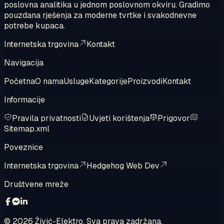
poslovna analitika u jednom poslovnom okviru. Gradimo
pouzdana rješenja za moderne tvrtke i svakodnevne
potrebe kupaca.
Internetska trgovina
Kontakt
Navigacija
Početna
O nama
Usluge
Kategorije
Proizvodi
Kontakt
Informacije
Pravila privatnosti
Uvjeti korištenja
Prigovor
Sitemap.xml
Poveznice
Internetska trgovina
Hedgehog Web Dev
Društvene mreže
©
2026
Živić-Elektro. Sva prava zadržana.