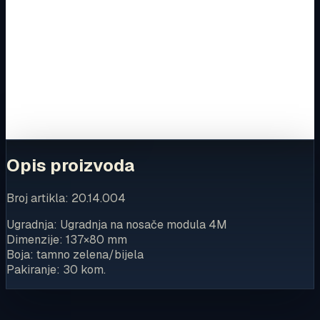
Kupovina
Ovaj proizvod možete kupiti u našoj internetskoj trgovini.
Za kompletnu dostupnost i internetsku kupnju posjetite
trgovinu.
Kupi u trgovini
Opis proizvoda
Broj artikla: 20.14.004
Ugradnja: Ugradnja na nosače modula 4M
Dimenzije: 137×80 mm
Boja: tamno zelena/bijela
Pakiranje: 30 kom.