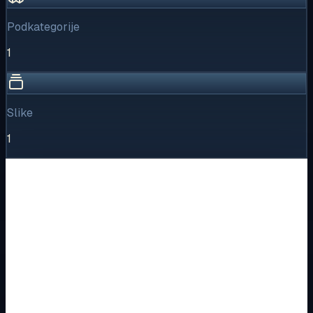
Podkategorije
1
Slike
1
Vizualni pregled
1
/
1
Puni prikaz
Kliknite za detaljniji pregled slike
Osnovne informacije