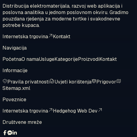
Distribucija elektromaterijala, razvoj web aplikacija i
poslovna analitika u jednom poslovnom okviru. Gradimo
pouzdana rješenja za moderne tvrtke i svakodnevne
potrebe kupaca.
Internetska trgovina
Kontakt
Navigacija
Početna
O nama
Usluge
Kategorije
Proizvodi
Kontakt
Informacije
Pravila privatnosti
Uvjeti korištenja
Prigovor
Sitemap.xml
Poveznice
Internetska trgovina
Hedgehog Web Dev
Društvene mreže