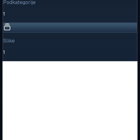
Podkategorije
1
Slike
1
Vizualni pregled
1
/
1
Puni prikaz
Kliknite za detaljniji pregled slike
Osnovne informacije