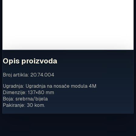
Ovaj proizvod možete kupiti u našoj internetskoj trgovini.
Za kompletnu dostupnost i internetsku kupnju posjetite
trgovinu.
Kupi u trgovini
Opis proizvoda
Broj artikla: 20.74.004
Ugradnja: Ugradnja na nosače modula 4M
Dimenzije: 137×80 mm
Boja: srebrna/bijela
Pakiranje: 30 kom.