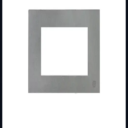
Brend
Metalka Majur
Kategorija
MODULARNI PROGRAM- KOMBO
Podkategorija
UKRASNI OKVIR
Način prikaza
Prezentacijski prikaz bez cijena, košarice, zaliha i
kupovine.
Kratak pregled
Broj artikla: 20.74.004 Ugradnja: Ugradnja na nosače
modula 4M Dimenzije: 137&#215;80 mm Boja:
srebrna/bijela Pakiranje: 30 kom.
Dostupno za kupnju u internetskoj trgovini Živić-
Elektro
Kupovina