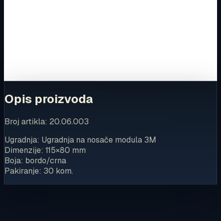
Ovaj proizvod možete kupiti u našoj internetskoj trgovini.
Za kompletnu dostupnost i internetsku kupnju posjetite
trgovinu.
Kupi u trgovini
Opis proizvoda
Broj artikla: 20.06.003
Ugradnja: Ugradnja na nosače modula 3M
Dimenzije: 115×80 mm
Boja: bordo/crna
Pakiranje: 30 kom.