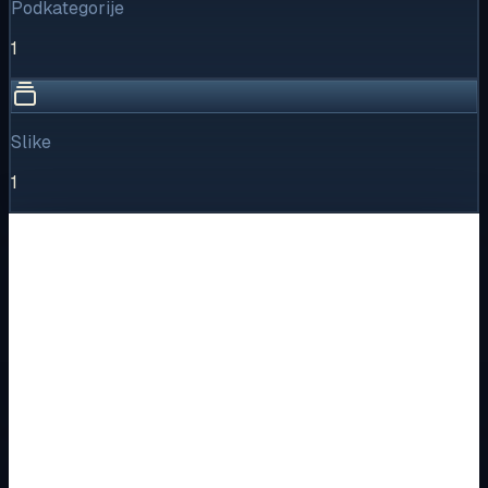
Podkategorije
1
Slike
1
Vizualni pregled
1
/
1
Puni prikaz
Kliknite za detaljniji pregled slike
Osnovne informacije