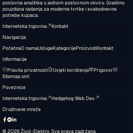
poslovna analitika u jednom poslovnom okviru. Gradimo
pouzdana rješenja za moderne tvrtke i svakodnevne
potrebe kupaca.
Internetska trgovina
Kontakt
Navigacija
Početna
O nama
Usluge
Kategorije
Proizvodi
Kontakt
Informacije
Pravila privatnosti
Uvjeti korištenja
Prigovor
Sitemap.xml
Poveznice
Internetska trgovina
Hedgehog Web Dev
Društvene mreže
©
2026
Živić-Elektro. Sva prava zadržana.