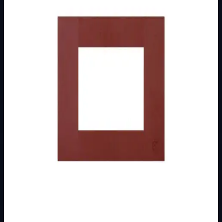
Brend
Metalka Majur
Kategorija
MODULARNI PROGRAM- KOMBO
Podkategorija
UKRASNI OKVIR
Način prikaza
Prezentacijski prikaz bez cijena, košarice, zaliha i
kupovine.
Kratak pregled
Broj artikla: 20.06.003 Ugradnja: Ugradnja na nosače
modula 3M Dimenzije: 115&#215;80 mm Boja: bordo/crna
Pakiranje: 30 kom.
Dostupno za kupnju u internetskoj trgovini Živić-
Elektro
Kupovina