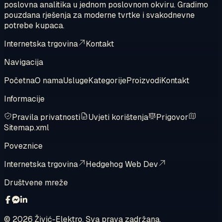
poslovna analitika u jednom poslovnom okviru. Gradimo
pouzdana rješenja za moderne tvrtke i svakodnevne
potrebe kupaca.
Internetska trgovina
Kontakt
Navigacija
Početna
O nama
Usluge
Kategorije
Proizvodi
Kontakt
Informacije
Pravila privatnosti
Uvjeti korištenja
Prigovor
Sitemap.xml
Poveznice
Internetska trgovina
Hedgehog Web Dev
Društvene mreže
©
2026
Živić-Elektro. Sva prava zadržana.