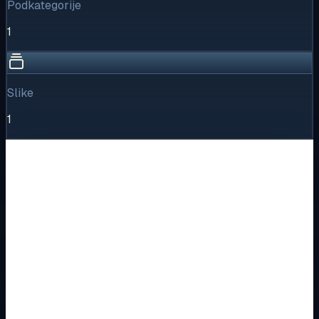
Podkategorije
1
Slike
1
Vizualni pregled
1
/
1
Puni prikaz
Kliknite za detaljniji pregled slike
Osnovne informacije