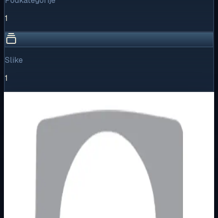
Podkategorije
1
Slike
1
Vizualni pregled
1
/
1
Puni prikaz
Kliknite za detaljniji pregled slike
Osnovne informacije