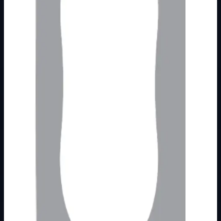
Brend
Metalka Majur
Kategorija
PODŽBUKNI PROGRAM
Podkategorija
EMPORIO
Način prikaza
Prezentacijski prikaz bez cijena, košarice, zaliha i
kupovine.
Kratak pregled
Broj artikla: 17.03.355 Cijena u EUR: 0.61 € Ugradnja:
Koristiti za montažu na mehanizme ugrađene u zid u
montažnu kutiju O60 mm Dimenzije:…
Dostupno za kupnju u internetskoj trgovini Živić-
Elektro
Kupovina