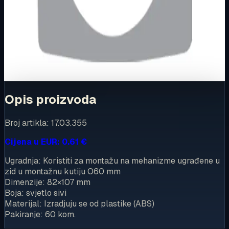
Ovaj proizvod možete kupiti u našoj internetskoj trgovini.
Za kompletnu dostupnost i internetsku kupnju posjetite
trgovinu.
Kupi u trgovini
Opis proizvoda
Broj artikla: 17.03.355
Cijena u EUR: 0.61 €
Ugradnja: Koristiti za montažu na mehanizme ugrađene u
zid u montažnu kutiju O60 mm
Dimenzije: 82×107 mm
Boja: svjetlo sivi
Materijal: Izradjuju se od plastike (ABS)
Pakiranje: 60 kom.