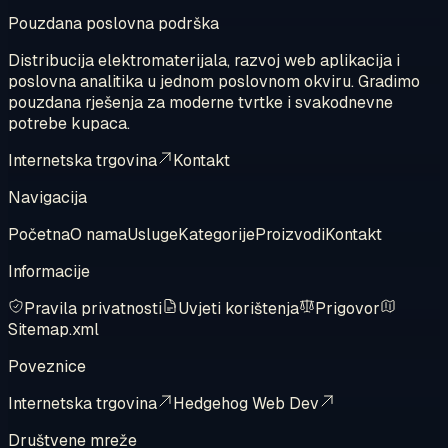
Pouzdana poslovna podrška
Distribucija elektromaterijala, razvoj web aplikacija i
poslovna analitika u jednom poslovnom okviru. Gradimo
pouzdana rješenja za moderne tvrtke i svakodnevne
potrebe kupaca.
Internetska trgovina
Kontakt
Navigacija
Početna
O nama
Usluge
Kategorije
Proizvodi
Kontakt
Informacije
Pravila privatnosti
Uvjeti korištenja
Prigovor
Sitemap.xml
Poveznice
Internetska trgovina
Hedgehog Web Dev
Društvene mreže