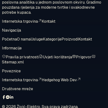
poslovna analitika u jednom poslovnom okviru. Gradimo
pouzdana rješenja za moderne tvrtke i svakodnevne
potrebe kupaca.
Internetska trgovina
Kontakt
Navigacija
Početna
O nama
Usluge
Kategorije
Proizvodi
Kontakt
Informacije
Pravila privatnosti
Uvjeti korištenja
Prigovor
Sitemap.xml
Poveznice
Internetska trgovina
Hedgehog Web Dev
Društvene mreže
©
2026
Živić-Elektro. Sva prava zadržana.