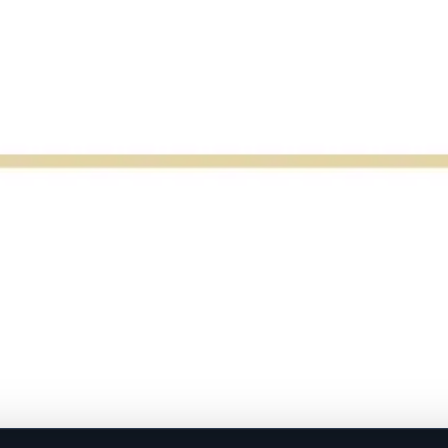
.
istiti za montažu na mehanizme sa ukrasnim okvirom ugrađene
ovinu.