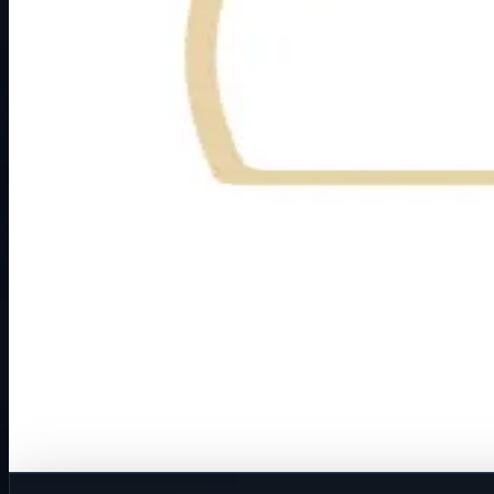
Način prikaza
Prezentacijski prikaz bez cijena, košarice, zaliha i kupovine
Kratak pregled
Broj artikla: 14.05.395 Cijena u EUR: 0.61 € Ugradnja: Kor
Dostupno za kupnju u internetskoj trgovini Živić-Elektro
Kupovina
Ovaj proizvod možete kupiti u našoj internetskoj trgovini.
Za kompletnu dostupnost i internetsku kupnju posjetite trg
Kupi u trgovini