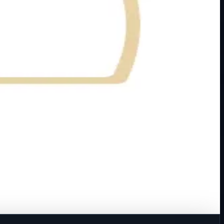
 u zid u montažnu kutij…