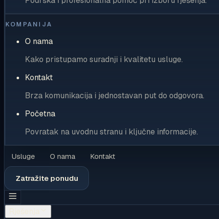
Podrška i profesionalna pomoć pri izboru rješenja.
KOMPANIJA
O nama
Kako pristupamo suradnji i kvalitetu usluge.
Kontakt
Brza komunikacija i jednostavan put do odgovora.
Početna
Povratak na uvodnu stranu i ključne informacije.
Usluge
O nama
Kontakt
Zatražite ponudu
Rješenja