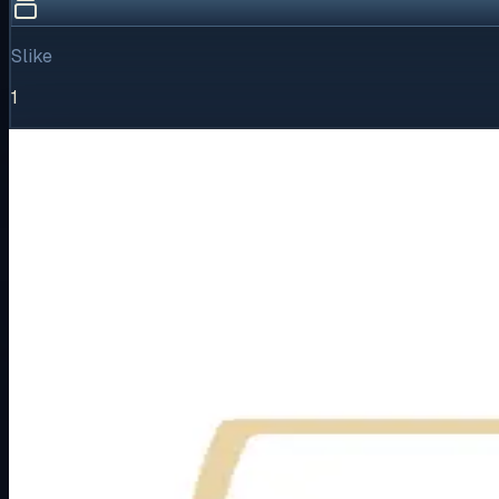
Slike
1
Vizualni pregled
1
/
1
Puni prikaz
Kliknite za detaljniji pregled slike
Osnovne informacije
Brend
Metalka Majur
Kategorija
PODŽBUKNI PROGRAM
Podkategorija
STATUS