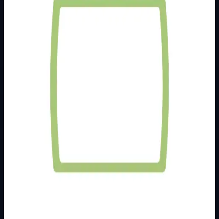
Brend
Metalka Majur
Kategorija
PODŽBUKNI PROGRAM
Podkategorija
STATUS
Način prikaza
Prezentacijski prikaz bez cijena, košarice, zaliha i
kupovine.
Kratak pregled
Broj artikla: 14.10.359 Cijena u EUR: 0.42 € Ugradnja:
Koristiti za montažu na mehanizme sa ukrasnim okvirom
ugrađene u zid u montažnu kutij…
Dostupno za kupnju u internetskoj trgovini Živić-
Elektro
Kupovina