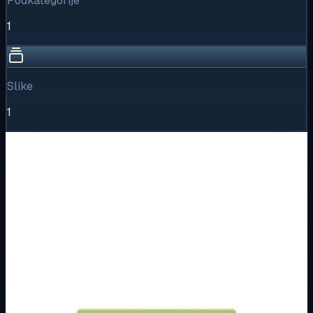
Podkategorije
1
Slike
1
Vizualni pregled
1
/
1
Puni prikaz
Kliknite za detaljniji pregled slike
Osnovne informacije