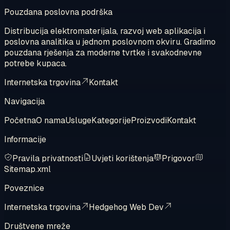
Pouzdana poslovna podrška
Distribucija elektromaterijala, razvoj web aplikacija i
poslovna analitika u jednom poslovnom okviru. Gradimo
pouzdana rješenja za moderne tvrtke i svakodnevne
potrebe kupaca.
Internetska trgovina
Kontakt
Navigacija
Početna
O nama
Usluge
Kategorije
Proizvodi
Kontakt
Informacije
Pravila privatnosti
Uvjeti korištenja
Prigovor
Sitemap.xml
Poveznice
Internetska trgovina
Hedgehog Web Dev
Društvene mreže