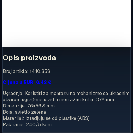
Ovaj proizvod možete kupiti u našoj internetskoj trgovini.
Za kompletnu dostupnost i internetsku kupnju posjetite
trgovinu.
Kupi u trgovini
Opis proizvoda
Broj artikla: 14.10.359
Cijena u EUR: 0.42 €
Ugradnja: Koristiti za montažu na mehanizme sa ukrasnim
okvirom ugrađene u zid u montažnu kutiju O78 mm
Dimenzije: 76×56,8 mm
Boja: svjetlo zelena
Materijal: Izradjuju se od plastike (ABS)
Pakiranje: 240/5 kom.