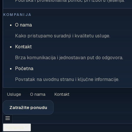
Podrška i profesionalna pomoć pri izboru rješenja.
KOMPANIJA
O nama
Kako pristupamo suradnji i kvalitetu usluge.
Kontakt
Brza komunikacija i jednostavan put do odgovora.
Početna
Povratak na uvodnu stranu i ključne informacije.
Usluge
O nama
Kontakt
Zatražite ponudu
Rješenja