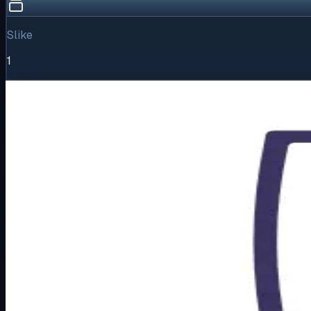
Slike
1
Vizualni pregled
1
/
1
Puni prikaz
Kliknite za detaljniji pregled slike
Osnovne informacije
Brend
Metalka Majur
Kategorija
PODŽBUKNI PROGRAM
Podkategorija
STATUS