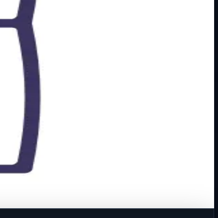
 u zid u montažnu kutij…