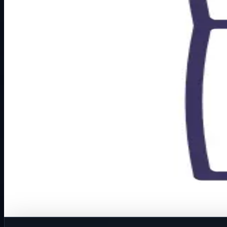
Način prikaza
Prezentacijski prikaz bez cijena, košarice, zaliha i kupovine
Kratak pregled
Broj artikla: 14.08.396 Cijena u EUR: 0.62 € Ugradnja: Kor
Dostupno za kupnju u internetskoj trgovini Živić-Elektro
Kupovina
Ovaj proizvod možete kupiti u našoj internetskoj trgovini.
Za kompletnu dostupnost i internetsku kupnju posjetite trg
Kupi u trgovini