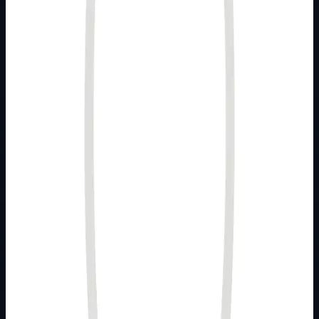
Brend
Brand nije naveden
Kategorija
PODŽBUKNI PROGRAM
Podkategorija
STATUS
Način prikaza
Prezentacijski prikaz bez cijena, košarice, zaliha i
kupovine.
Kratak pregled
Broj artikla: 14.03.355 Cijena u EUR: 0.46 € Ugradnja:
Koristiti za montažu na mehanizme sa ukrasnim okvirom
ugrađene u zid u montažnu kutij…
Dostupno za kupnju u internetskoj trgovini Živić-
Elektro
Kupovina