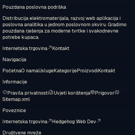
Pouzdana poslovna podrška
Distribucija elektromaterijala, razvoj web aplikacija i
poslovna analitika u jednom poslovnom okviru. Gradimo
pouzdana rješenja za moderne tvrtke i svakodnevne
potrebe kupaca.
Internetska trgovina
Kontakt
Navigacija
Početna
O nama
Usluge
Kategorije
Proizvodi
Kontakt
Informacije
Pravila privatnosti
Uvjeti korištenja
Prigovor
Sitemap.xml
Poveznice
Internetska trgovina
Hedgehog Web Dev
Društvene mreže