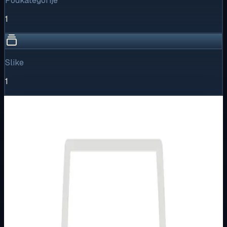
Podkategorije
1
Slike
1
Vizualni pregled
1
/
1
Puni prikaz
Kliknite za detaljniji pregled slike
Osnovne informacije