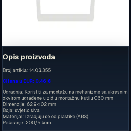
Ovaj proizvod možete kupiti u našoj internetskoj trgovini.
Za kompletnu dostupnost i internetsku kupnju posjetite
trgovinu.
Kupi u trgovini
Opis proizvoda
Broj artikla: 14.03.355
Cijena u EUR: 0.46 €
Ugradnja: Koristiti za montažu na mehanizme sa ukrasnim
okvirom ugrađene u zid u montažnu kutiju O60 mm
Dimenzije: 62,9×102 mm
Boja: svjetlo siva
Materijal: Izradjuju se od plastike (ABS)
Pakiranje: 200/5 kom.