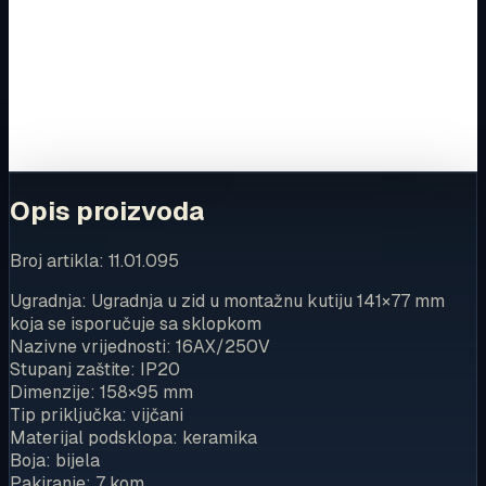
Ovaj proizvod možete kupiti u našoj internetskoj trgovini.
Za kompletnu dostupnost i internetsku kupnju posjetite
trgovinu.
Kupi u trgovini
Opis proizvoda
Broj artikla: 11.01.095
Ugradnja: Ugradnja u zid u montažnu kutiju 141×77 mm
koja se isporučuje sa sklopkom
Nazivne vrijednosti: 16AX/250V
Stupanj zaštite: IP20
Dimenzije: 158×95 mm
Tip priključka: vijčani
Materijal podsklopa: keramika
Boja: bijela
Pakiranje: 7 kom.