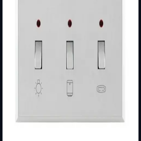
Brend
Metalka Majur
Kategorija
PODŽBUKNI PROGRAM
Podkategorija
PREMIJER +
Način prikaza
Prezentacijski prikaz bez cijena, košarice, zaliha i
kupovine.
Kratak pregled
Broj artikla: 11.01.095 Ugradnja: Ugradnja u zid u montažnu
kutiju 141&#215;77 mm koja se isporučuje sa sklopkom
Nazivne vrijednosti: 16AX/2…
Dostupno za kupnju u internetskoj trgovini Živić-
Elektro
Kupovina