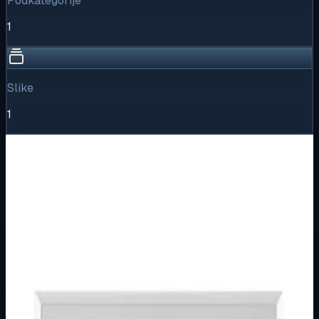
Podkategorije
1
Slike
1
Vizualni pregled
1
/
1
Puni prikaz
Kliknite za detaljniji pregled slike
Osnovne informacije