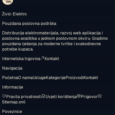
Živić-Elektro
Pouzdana poslovna podrška
Distribucija elektromaterijala, razvoj web aplikacija i
poslovna analitika u jednom poslovnom okviru. Gradimo
pouzdana rješenja za moderne tvrtke i svakodnevne
potrebe kupaca.
Internetska trgovina
Kontakt
Navigacija
Početna
O nama
Usluge
Kategorije
Proizvodi
Kontakt
Informacije
Pravila privatnosti
Uvjeti korištenja
Prigovor
Sitemap.xml
Poveznice