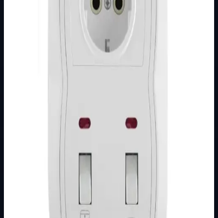
Brend
Brand nije naveden
Kategorija
PODŽBUKNI PROGRAM
Podkategorija
STATUS
Način prikaza
Prezentacijski prikaz bez cijena, košarice, zaliha i
kupovine.
Kratak pregled
Broj artikla: 14.01.098 Ugradnja: Ugradnja u zid u
montažnu kutiju 141&#215;77 mm koja se isporučuje sa
sklopkom Nazivne vrijednosti: priklj…
Dostupno za kupnju u internetskoj trgovini Živić-
Elektro
Kupovina