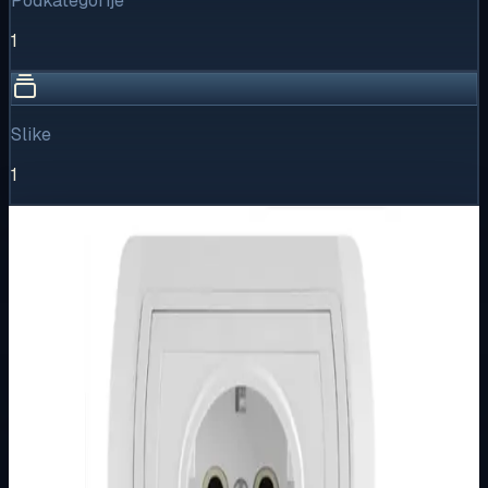
Podkategorije
1
Slike
1
Vizualni pregled
1
/
1
Puni prikaz
Kliknite za detaljniji pregled slike
Osnovne informacije