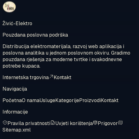
Pregledajte internetsku trgovinu
Živić-Elektro
Pouzdana poslovna podrška
Distribucija elektromaterijala, razvoj web aplikacija i
poslovna analitika u jednom poslovnom okviru. Gradimo
pouzdana rješenja za moderne tvrtke i svakodnevne
potrebe kupaca.
Internetska trgovina
Kontakt
Navigacija
Početna
O nama
Usluge
Kategorije
Proizvodi
Kontakt
Informacije
Pravila privatnosti
Uvjeti korištenja
Prigovor
Sitemap.xml