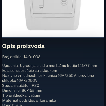
Ovaj proizvod možete kupiti u našoj internetskoj trgovini.
Za kompletnu dostupnost i internetsku kupnju posjetite
trgovinu.
Kupi u trgovini
Opis proizvoda
Broj artikla: 14.01.098
Ugradnja: Ugradnja u zid u montažnu kutiju 141×77 mm
koja se isporučuje sa sklopkom
Nazivne vrijednosti: prikljunica 16A/250V; pregibne
sklopke 16AX/250V
Stupanj zaštite: IP20
Dimenzije: 96×158 mm
Tip priključka: vijčani
Materijal podsklopa: keramika
Boja: bijela