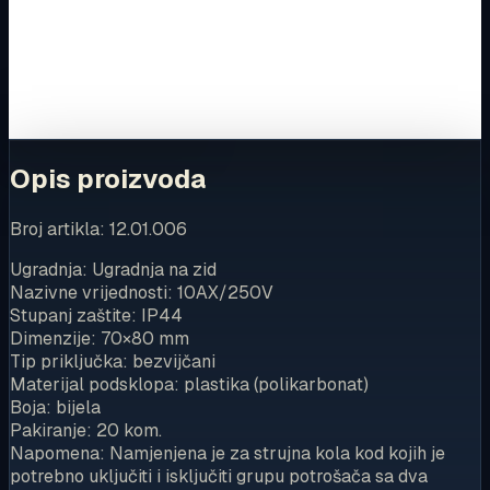
Za kompletnu dostupnost i internetsku kupnju posjetite
trgovinu.
Kupi u trgovini
Opis proizvoda
Broj artikla: 12.01.006
Ugradnja: Ugradnja na zid
Nazivne vrijednosti: 10AX/250V
Stupanj zaštite: IP44
Dimenzije: 70×80 mm
Tip priključka: bezvijčani
Materijal podsklopa: plastika (polikarbonat)
Boja: bijela
Pakiranje: 20 kom.
Napomena: Namjenjena je za strujna kola kod kojih je
potrebno uključiti i isključiti grupu potrošača sa dva