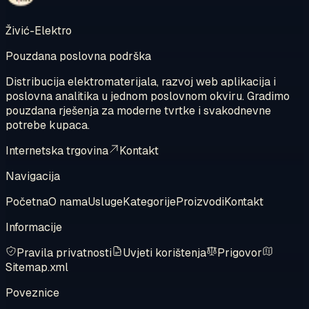
Živić-Elektro
Pouzdana poslovna podrška
Distribucija elektromaterijala, razvoj web aplikacija i
poslovna analitika u jednom poslovnom okviru. Gradimo
pouzdana rješenja za moderne tvrtke i svakodnevne
potrebe kupaca.
Internetska trgovina
Kontakt
Navigacija
Početna
O nama
Usluge
Kategorije
Proizvodi
Kontakt
Informacije
Pravila privatnosti
Uvjeti korištenja
Prigovor
Sitemap.xml
Poveznice