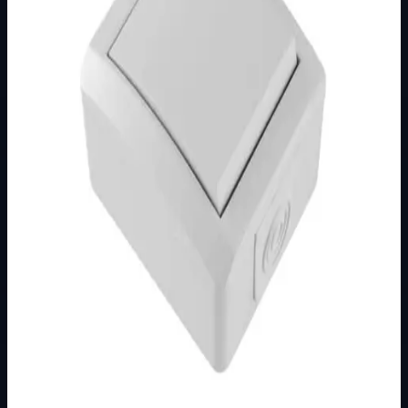
Podkategorija
BIJELI
Način prikaza
Prezentacijski prikaz bez cijena, košarice, zaliha i
kupovine.
Kratak pregled
Broj artikla: 12.01.006 Ugradnja: Ugradnja na zid Nazivne
vrijednosti: 10AX/250V Stupanj zaštite: IP44 Dimenzije:
70&#215;80 mm Tip priključ…
Dostupno za kupnju u internetskoj trgovini Živić-
Elektro
Kupovina
Ovaj proizvod možete kupiti u našoj internetskoj trgovini.