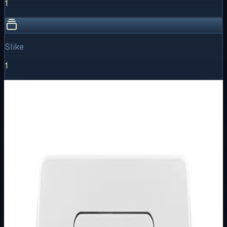
1
Slike
1
Vizualni pregled
1
/
1
Puni prikaz
Kliknite za detaljniji pregled slike
Osnovne informacije
Brend
Metalka Majur
Kategorija
PODŽBUKNI PROGRAM