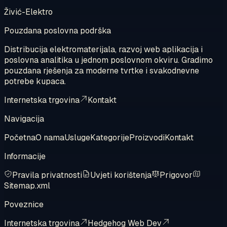
Živić-Elektro
Pouzdana poslovna podrška
Distribucija elektromaterijala, razvoj web aplikacija i
poslovna analitika u jednom poslovnom okviru. Gradimo
pouzdana rješenja za moderne tvrtke i svakodnevne
potrebe kupaca.
Internetska trgovina
Kontakt
Navigacija
Početna
O nama
Usluge
Kategorije
Proizvodi
Kontakt
Informacije
Pravila privatnosti
Uvjeti korištenja
Prigovor
Sitemap.xml
Poveznice
Internetska trgovina
Hedgehog Web Dev