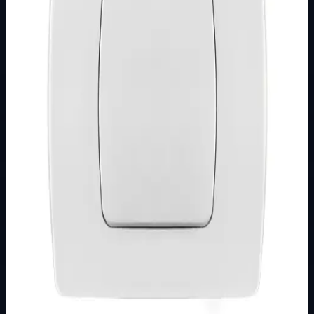
Podkategorija
EMPORIO
Način prikaza
Prezentacijski prikaz bez cijena, košarice, zaliha i
kupovine.
Kratak pregled
Broj artikla: 17.01.001 Ugradnja: Ugradnja u zid u montažnu
kutiju O60 mm Nazivne vrijednosti: 10AX/250V Stupanj
zaštite: IP20 Dimenzije: 88…
Dostupno za kupnju u internetskoj trgovini Živić-
Elektro
Kupovina
Ovaj proizvod možete kupiti u našoj internetskoj trgovini.