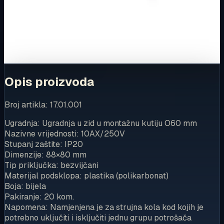
Za kompletnu dostupnost i internetsku kupnju posjetite
trgovinu.
Kupi u trgovini
Opis proizvoda
Broj artikla: 17.01.001
Ugradnja: Ugradnja u zid u montažnu kutiju O60 mm
Nazivne vrijednosti: 10AX/250V
Stupanj zaštite: IP20
Dimenzije: 88×80 mm
Tip priključka: bezvijčani
Materijal podsklopa: plastika (polikarbonat)
Boja: bijela
Pakiranje: 20 kom.
Napomena: Namjenjena je za strujna kola kod kojih je
potrebno uključiti i isključiti jednu grupu potrošača