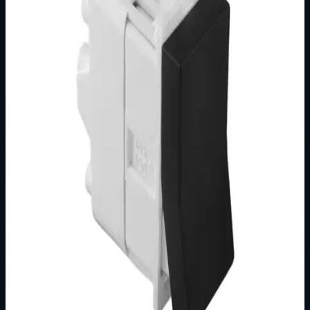
Brend
Metalka Majur
Kategorija
MODULARNI PROGRAM- KOMBO
Podkategorija
CRNI
Način prikaza
Prezentacijski prikaz bez cijena, košarice, zaliha i
kupovine.
Kratak pregled
Broj artikla: 21.15.621 Ugradnja: Ugradnja u zid u nosače
modula 1M, 2M, 3M, 4M ili 7M Nazivne vrijednosti:
16AX/250V Stupanj zaštite: IP20…
Dostupno za kupnju u internetskoj trgovini Živić-
Elektro
Kupovina