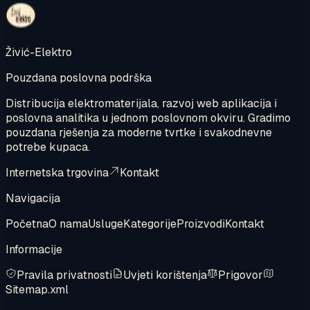
Pregledajte internetsku trgovinu
Živić-Elektro
Pouzdana poslovna podrška
Distribucija elektromaterijala, razvoj web aplikacija i
poslovna analitika u jednom poslovnom okviru. Gradimo
pouzdana rješenja za moderne tvrtke i svakodnevne
potrebe kupaca.
Internetska trgovina
Kontakt
Navigacija
Početna
O nama
Usluge
Kategorije
Proizvodi
Kontakt
Informacije
Pravila privatnosti
Uvjeti korištenja
Prigovor
Sitemap.xml