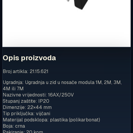
Ovaj proizvod možete kupiti u našoj internetskoj trgovini.
Za kompletnu dostupnost i internetsku kupnju posjetite
trgovinu.
Kupi u trgovini
Opis proizvoda
Broj artikla: 21.15.621
Ugradnja: Ugradnja u zid u nosače modula 1M, 2M, 3M,
4M ili 7M
Nazivne vrijednosti: 16AX/250V
Stupanj zaštite: IP20
Dimenzije: 22×44 mm
Tip priključka: vijčani
Materijal podsklopa: plastika (polikarbonat)
Boja: crna
Pakiranje: 20 kom.