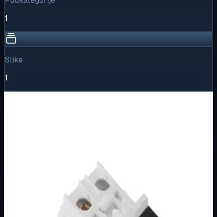
Podkategorije
1
Slike
1
Vizualni pregled
1
/
1
Puni prikaz
Kliknite za detaljniji pregled slike
Osnovne informacije