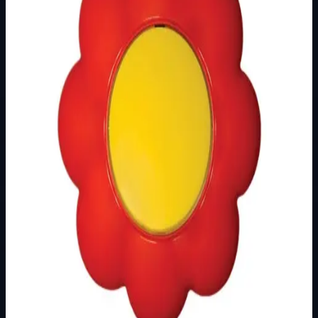
Brend
Metalka Majur
Kategorija
PODŽBUKNI PROGRAM
Podkategorija
HAPPY
Način prikaza
Prezentacijski prikaz bez cijena, košarice, zaliha i
kupovine.
Kratak pregled
Broj artikla: 16.33.005 Ugradnja: Ugradnja u zid u
montažnu kutiju O60 mm Nazivne vrijednosti:
10AX/250V Stupanj zaštite: IP20 Oblik: cvijet…
Dostupno za kupnju u internetskoj trgovini Živić-
Elektro
Kupovina