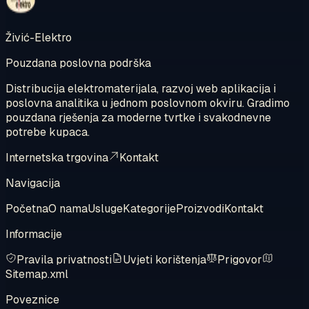
Živić-Elektro
Pouzdana poslovna podrška
Distribucija elektromaterijala, razvoj web aplikacija i
poslovna analitika u jednom poslovnom okviru. Gradimo
pouzdana rješenja za moderne tvrtke i svakodnevne
potrebe kupaca.
Internetska trgovina
Kontakt
Navigacija
Početna
O nama
Usluge
Kategorije
Proizvodi
Kontakt
Informacije
Pravila privatnosti
Uvjeti korištenja
Prigovor
Sitemap.xml
Poveznice