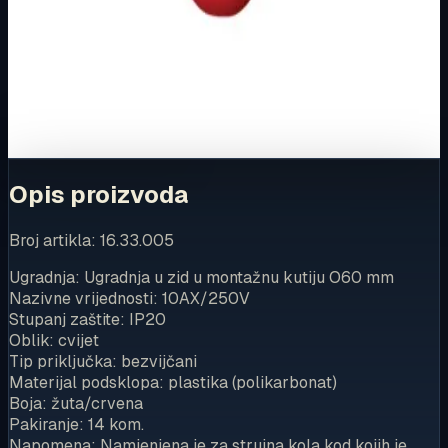
Ovaj proizvod možete kupiti u našoj internetskoj trgovini.
Za kompletnu dostupnost i internetsku kupnju posjetite
trgovinu.
Kupi u trgovini
Opis proizvoda
Broj artikla: 16.33.005
Ugradnja: Ugradnja u zid u montažnu kutiju O60 mm
Nazivne vrijednosti: 10AX/250V
Stupanj zaštite: IP20
Oblik: cvijet
Tip priključka: bezvijčani
Materijal podsklopa: plastika (polikarbonat)
Boja: žuta/crvena
Pakiranje: 14 kom.
Napomena: Namjenjena je za strujna kola kod kojih je