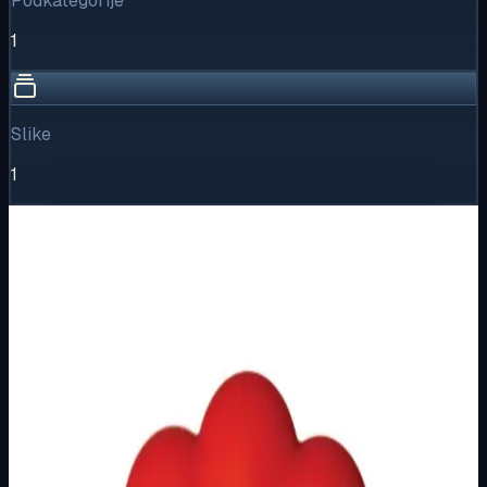
Podkategorije
1
Slike
1
Vizualni pregled
1
/
1
Puni prikaz
Kliknite za detaljniji pregled slike
Osnovne informacije