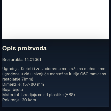
Ovaj proizvod možete kupiti u našoj internetskoj trgovini.
Za kompletnu dostupnost i internetsku kupnju posjetite
trgovinu.
Kupi u trgovini
Opis proizvoda
Broj artikla: 14.01.361
Ugradnja: Koristiti za vodoravnu montažu na mehanizme
ugrađene u zid u nizajuće montažne kutije O60 mm(osno
rastojanje 71mm)
Dimenzije: 157×80 mm
Boja: bijela
Materijal: Izradjuju se od plastike (ABS)
Pakiranje: 30 kom.