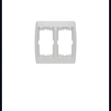
Brend
Brand nije naveden
Kategorija
PODŽBUKNI PROGRAM
Podkategorija
STATUS
Način prikaza
Prezentacijski prikaz bez cijena, košarice, zaliha i
kupovine.
Kratak pregled
Broj artikla: 14.01.361 Ugradnja: Koristiti za vodoravnu
montažu na mehanizme ugrađene u zid u nizajuće
montažne kutije O60 mm(osno rastojan…
Dostupno za kupnju u internetskoj trgovini Živić-
Elektro
Kupovina