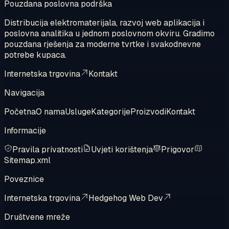
Pouzdana poslovna podrška
Distribucija elektromaterijala, razvoj web aplikacija i
poslovna analitika u jednom poslovnom okviru. Gradimo
pouzdana rješenja za moderne tvrtke i svakodnevne
potrebe kupaca.
Internetska trgovina
Kontakt
Navigacija
Početna
O nama
Usluge
Kategorije
Proizvodi
Kontakt
Informacije
Pravila privatnosti
Uvjeti korištenja
Prigovor
Sitemap.xml
Poveznice
Internetska trgovina
Hedgehog Web Dev
Društvene mreže