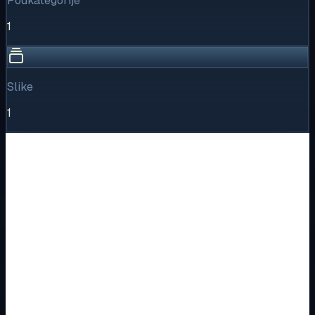
Podkategorije
1
Slike
1
Vizualni pregled
1
/
1
Puni prikaz
Kliknite za detaljniji pregled slike
Osnovne informacije