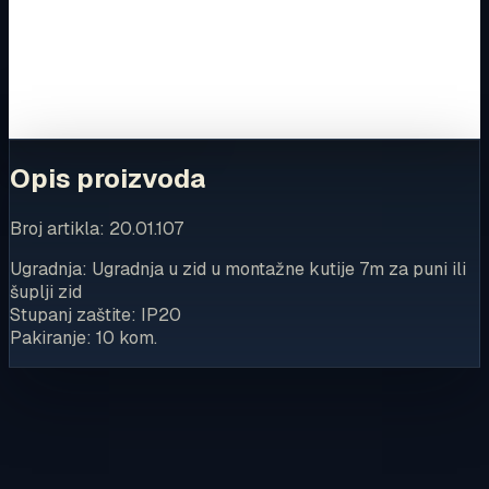
Za kompletnu dostupnost i internetsku kupnju posjetite
trgovinu.
Kupi u trgovini
Opis proizvoda
Broj artikla: 20.01.107
Ugradnja: Ugradnja u zid u montažne kutije 7m za puni ili
šuplji zid
Stupanj zaštite: IP20
Pakiranje: 10 kom.