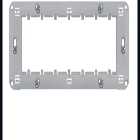
Podkategorija
NOSAČI
Način prikaza
Prezentacijski prikaz bez cijena, košarice, zaliha i
kupovine.
Kratak pregled
Broj artikla: 20.01.107 Ugradnja: Ugradnja u zid u
montažne kutije 7m za puni ili šuplji zid Stupanj zaštite:
IP20 Pakiranje: 10 kom.
Dostupno za kupnju u internetskoj trgovini Živić-
Elektro
Kupovina
Ovaj proizvod možete kupiti u našoj internetskoj trgovini.