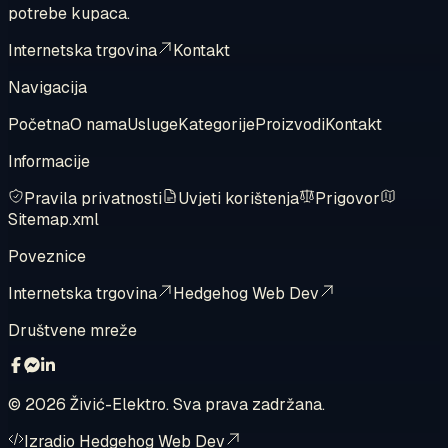
potrebe kupaca.
Internetska trgovina
Kontakt
Navigacija
Početna
O nama
Usluge
Kategorije
Proizvodi
Kontakt
Informacije
Pravila privatnosti
Uvjeti korištenja
Prigovor
Sitemap.xml
Poveznice
Internetska trgovina
Hedgehog Web Dev
Društvene mreže
©
2026
Živić-Elektro. Sva prava zadržana.
Izradio Hedgehog Web Dev