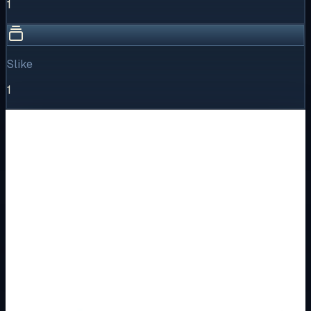
1
Slike
1
Vizualni pregled
1
/
1
Puni prikaz
Kliknite za detaljniji pregled slike
Osnovne informacije
Brend
Metalka Majur
Kategorija
MODULARNI PROGRAM- KOMBO