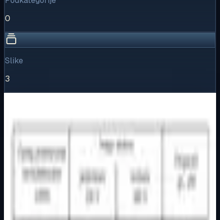
Podkategorije
0
Slike
3
Vizualni pregled
1
/
3
Puni prikaz
Kliknite za detaljniji pregled slike
Galerija slika