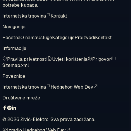
potrebe kupaca.
Internetska trgovina
Kontakt
Navigacija
Početna
O nama
Usluge
Kategorije
Proizvodi
Kontakt
Informacije
Pravila privatnosti
Uvjeti korištenja
Prigovor
Sitemap.xml
Poveznice
Internetska trgovina
Hedgehog Web Dev
Društvene mreže
©
2026
Živić-Elektro. Sva prava zadržana.
Izradio Hedgehog Web Dev