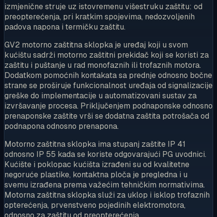
izmjenične struje uz istovremenu višestruku zaštitu: od
preopterećenja, pri kratkim spojevima, nedozvoljenih
padova napona i termičku zaštitu.
GV2 motorno zaštitna sklopka je uređaj koji u svom
kućištu sadrži motorno zaštitni prekidač koji se koristi za
zaštitu i puštanje u rad monofaznih ili trofaznih motora.
Dodatkom pomoćnih kontakata sa prednje odnosno bočne
strane se proširuje funkcionalnost uređaja od signalizacije
greške do implementacije u automatizovani sustav za
izvršavanje procesa. Priključenjem podnaponske odnosno
prenaponske zaštite vrši se dodatna zaštita potrošača od
podnapona odnosno prenapona.
Motorno zaštitna sklopka ima stupanj zaštite IP 41
odnosno IP 55 kada se koriste odgovarajući PG uvodnici.
Kućište i poklopac kućišta izrađeni su od kvalitetne
negoruće plastike, kontaktna ploča je pregledna i u
svemu izrađena prema važećim tehničkim normativima.
Motorna zaštitna sklopka služi za uklop i isklop trofaznih
opterećenja, prvenstveno pojedinih elektromotora,
odnosno za zaštitu od preopterećenja.