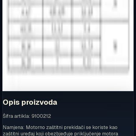
Dostupno za kupnju u internetskoj trgovini Živić-
Elektro
Kupovina
Ovaj proizvod možete kupiti u našoj internetskoj trgovini.
Za kompletnu dostupnost i internetsku kupnju posjetite
trgovinu.
Kupi u trgovini
Opis proizvoda
Šifra artikla: 9100212
Namjena: Motorno zaštitni prekidači se koriste kao
zaštitni uređaj koji obezbjeđuje priključenje motora