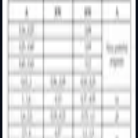
Horizontalni pregled svih dostupnih vizuala proizvoda.
Osnovne informacije
Brend
Mak Trade
Kategorija
MOTORNE ZAŠTITNE SKLOPKE
Podkategorija
Osnovna kategorija
Način prikaza
Prezentacijski prikaz bez cijena, košarice, zaliha i
kupovine.
Kratak pregled
Šifra artikla: 9100212 Namjena: Motorno zaštitni
prekidači se koriste kao zaštitni uređaj koji obezbjeđuje
priključenje motora izmjenične st…