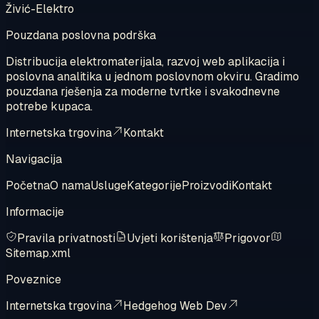
Živić-Elektro
Pouzdana poslovna podrška
Distribucija elektromaterijala, razvoj web aplikacija i
poslovna analitika u jednom poslovnom okviru. Gradimo
pouzdana rješenja za moderne tvrtke i svakodnevne
potrebe kupaca.
Internetska trgovina
Kontakt
Navigacija
Početna
O nama
Usluge
Kategorije
Proizvodi
Kontakt
Informacije
Pravila privatnosti
Uvjeti korištenja
Prigovor
Sitemap.xml
Poveznice
Internetska trgovina
Hedgehog Web Dev