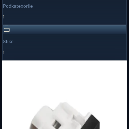
Podkategorije
1
Slike
1
Vizualni pregled
1
/
1
Puni prikaz
Kliknite za detaljniji pregled slike
Osnovne informacije