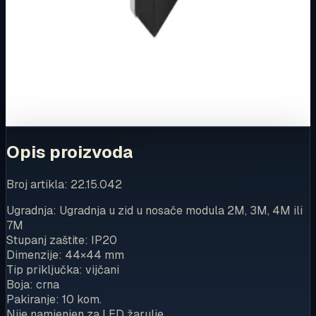
Ovaj proizvod možete kupiti u našoj internetskoj trgovini.
Za kompletnu dostupnost i internetsku kupnju posjetite
trgovinu.
Kupi u trgovini
Opis proizvoda
Broj artikla: 22.15.042
Ugradnja: Ugradnja u zid u nosače modula 2M, 3M, 4M ili
7M
Stupanj zaštite: IP20
Dimenzije: 44×44 mm
Tip priključka: vijčani
Boja: crna
Pakiranje: 10 kom.
Nije namjenjen za LED žarulje