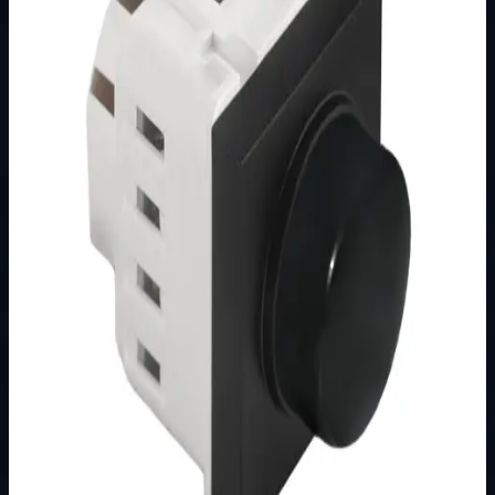
Brend
Metalka Majur
Kategorija
MODULARNI PROGRAM- KOMBO
Podkategorija
CRNI
Način prikaza
Prezentacijski prikaz bez cijena, košarice, zaliha i
kupovine.
Kratak pregled
Broj artikla: 22.15.042 Ugradnja: Ugradnja u zid u nosače
modula 2M, 3M, 4M ili 7M Stupanj zaštite: IP20
Dimenzije: 44&#215;44 mm Tip priklj…
Dostupno za kupnju u internetskoj trgovini Živić-
Elektro
Kupovina